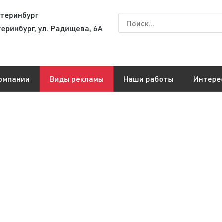
теринбург
теринбург, ул. Радищева, 6А
омпании
Виды рекламы
Наши работы
Интере