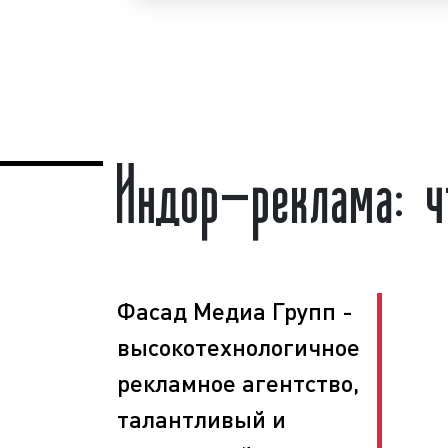
8 800 201-23-74 или оставьте заявку 
рекламы в
торговых центрах
«под ключ
Реклама в торговых центрах п
спросом
среди представителей бизне
Индор-реклама: 
среди рекламодателей рекламы в
объясняется целым рядом факторов:
высокая
частота контактов
;
массовый охват аудитории;
разнообразие рекламных формато
непрерывное воздействие на целе
низкие цены и регулярные скидки.
Фасад Медиа Групп -
Реклама в торговых центрах явл
высокотехнологичное
средством для увеличения потока к
рекламное агентство,
процента продаж. Многие клиенты
агентства используют рекламу в т
талантливый и
постоянной основе, добиваясь при этом