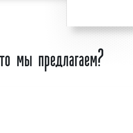
на сайте
.
Размещение
» гарантируем!
Планируете разместит
ользуется
большим
Екатеринбурге? – обраща
са. Востребованность
или оставьте заявку н
что мы предлагаем?
 торговых центрах
торговых центрах
«под к
Что такое рекла
Екатеринбурге?
в;
Торговый центр
– эт
вую аудиторию;
представляющих собой е
предназначенных для про
яется эффективным
определению Междунаро
лиентов и повышения
торговым центром мож
 нашего рекламного
объединенных розничных
орговых центрах на
компанией, обеспеченн
 высоких результатов.
специально спланирова