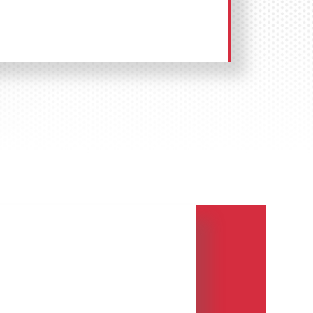
ь рекламу в торговых центрах в
йтесь по телефону:
8 800 201-23-74
а сайте
.
Размещение рекламы в
люч» гарантируем!
ма в торговых центрах в
о здание или комплекс зданий,
диную архитектурную композицию,
дажи товаров и оказания услуг. По
дного совета торговых центров,
но считать группу архитектурно
 предприятий, управляемых единой
ых парковкой и расположенных на
нном участке. ТРЦ представляет