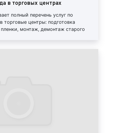
окой эффективностью провести
да в торговых центрах
нию товаров и услуг. Высокая
вает полный перечень услуг по
словливается тем, что посетитель
в торговые центры: подготовка
 со 100% вероятностью возьмет
 пленки, монтаж, демонтаж старого
и буклет и увидит размещенную на
. Предоставляем скидки и гарантии
ых материалов в торговом центре:
ах в торговых центрах. Рекламные
аемые на мониторах, которые
говых центрах, привлекают больше
анный формат очень популярен у
 которые считают их наиболее
 рекламы;
оре в торговом центре: