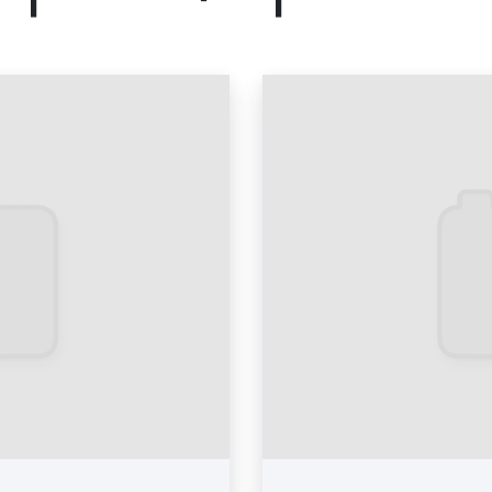
аудитории при пров
использованием индо
спрогнозировать. Дан
рекламодателям быстро
наименьшими затрата
рекламную информацию
покупателей.
Виды рекламы 
Екатеринбурге
Существуют различные в
Так, выделают следующи
1)
В зависимости от мате
листовки, буклеты,
материалы. Печат
популярны сред