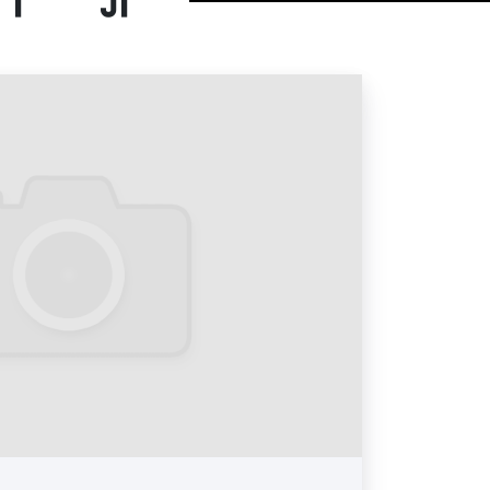
едении рекламной кампании с
р-форматов можно с легкостью
ное обстоятельство позволяет
, с большой эффективностью и с
ми доносить соответствующую
 до потенциальных клиентов и
в торговых центрах в
иды рекламы в торговых центрах.
е рекламные форматы:
риального носителя выделяют:
 флаеры, визитки и другие печатные
ные рекламные материалы очень
и рекламодателей, поскольку