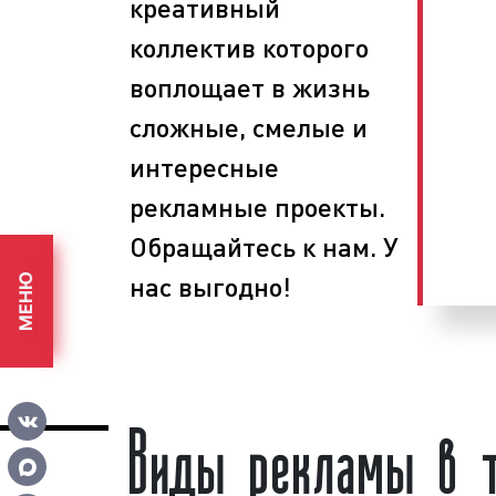
креативный
Мы сопровождаем
рекламные кампа
коллектив которого
планируем этапы проведения ре
определяем задачи, способы и с
воплощает в жизнь
поставленных целей, размещаем ре
сложные, смелые и
поверхностях, собираем статистик
эффективности размещения рекла
интересные
рекламных кампаний используются 
рекламные проекты.
Выбирая наше рекламное агентство, 
уровень сервиса и разумные цены.
Обращайтесь к нам. У
нас выгодно!
МЕНЮ
Виды рекламы в т