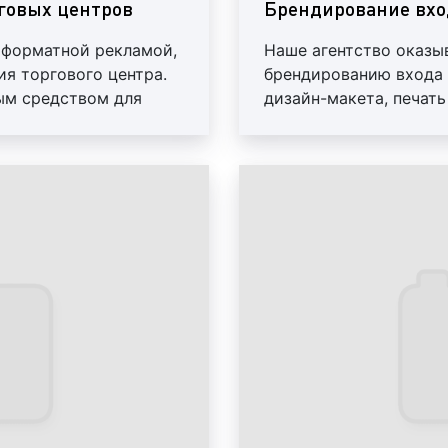
позволяют с выс
рговых центров
Брендирование вхо
рекламную кампа
оформатной рекламой,
Наше агентство оказы
эффективность обу
ия торгового центра.
брендированию входа 
торгового центра
ым средством для
дизайн-макета, печать
листовку, флаер ил
гаемых товарах и
рекламного материала
них рекламу;
Пример печатных рекламн
реклама на монитор
ролики, размещ
установлены в тор
всего внимания. Д
наших клиентов,
эффективным видом
Пример рекламы на монит