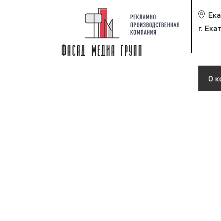
Ека
г. Ека
О к