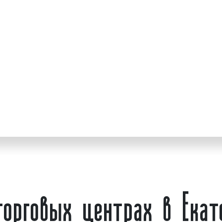
собой отличную площад
нии
по всей России:
рекламы. Екатеринб
кламных кампаний,
достоинству оценил все
редства достижения
в ТРЦ Екатеринбурга.
кламу на выбранных
у, проводим анализ
Реклама в торговых цен
мы. При проведении
видов indoor-рекламы. 
различные форматы.
реклама внутри пом
вы получаете высокий
сообщение о товаре
стационарных стендах
конструкциях, установл
сооружений. Иногда ре
«внутренняя реклама», «
Advertising». Индор
разновидность рекламы «
орговых центрах в Екат
Реклама в торговых ц
представителей индор
indoor-рекламы является
услугу заранее определе