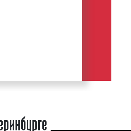
ку для размещения разного вида
ургский рекламный бизнес по
 преимущества размещения рекламы
трах представляет собой один из
Напомним, что Indoor-реклама или
ещений – это информационное
 или услуге, размещаемое на
, мониторах и других рекламных
енных внутри помещений, зданий и
кламу внутри помещений называют
интерьерная реклама» или «Indoor
-реклама представляет собой
Out of Home».
еринбурге
ентрах является одним из ярких
-рекламы. Главным достоинством
 возможность предложить товар или
нному кругу людей. Состав целевой