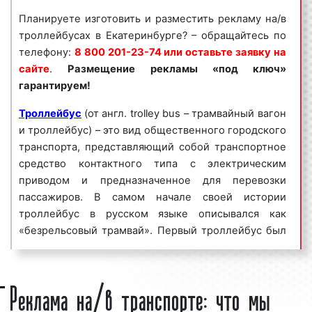
обращайтесь по телефону:
8 800 201-23-74
Планируете изготовить и разместить рекламу на/в
или оставьте заявку на сайте
.
Размещение
троллейбусах в Екатеринбурге? – обращайтесь по
рекламы на/в троллейбусах «под ключ»
телефону:
8 800 201-23-74 или оставьте заявку на
гарантируем!
сайте
.
Размещение рекламы «под ключ»
гарантируем!
Реклама на/в троллейбусах пользуется
большим
спросом
среди представителей бизнеса.
Троллейбус
(от англ. trolley bus – трамвайный вагон
Востребованность данного вида рекламы среди
и троллейбус) – это вид общественного городского
бизнесменов объясняется целым рядом факторов:
транспорта, представляющий собой транспортное
средство контактного типа с электрическим
высокая
частота контактов
;
приводом и предназначенное для перевозки
массовый охват аудитории;
пассажиров. В самом начале своей истории
большое количество маршрутов;
троллейбус в русском языке описывался как
разнообразие рекламных форматов;
«безрельсовый трамвай». Первый троллейбус был
непрерывное воздействие на целевую
создан в Германии инженером Вернером фон
аудиторию;
Сименсом.
низкие цены и регулярные скидки.
Реклама на/в транспорте: что мы
Интересно!
Троллейбус, имеющий на борту два
Реклама на/в троллейбусах в Екатеринбурге
тяговых двигателя – электрический и внутреннего