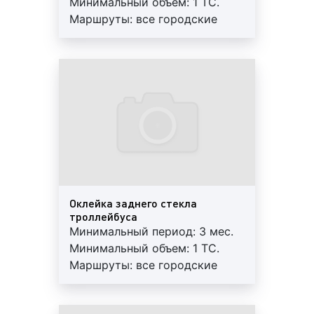
Минимальный объем: 1 ТС.
звуковая реклама;
Маршруты: все городские
бегущие строки;
маршруты. Квадратура: 5 м2.
брендирование (оклейка) дверей, стекол и
Гарантия: 12 мес. Работы под
бортов транспортных средств.
ключ: печать+монтаж+аренда.
Регулярный контроль.
Все вышеперечисленные виды (форматы) рекламы
Внимание! На маршрутах
на троллейбусах в Екатеринбурге пользуются
возможна ротация.
большой популярностью среди рекламодателей.
Вместе с тем, каждый вид рекламы уникален и
рассчитан на определенную целевую аудиторию,
обладает как положительными, так и
отрицательными сторонами, показывает разную
Оклейка заднего стекла
степень эффективности. Рекламными форматами
троллейбуса
на троллейбусах нужно уметь пользоваться, чтобы
Минимальный период: 3 мес.
рекламная кампания прошла с требуемым
Минимальный объем: 1 ТС.
эффектом и достигла тех целей, которые ставит
Маршруты: все городские
рекламодатель.
маршруты. Квадратура: 5 м2.
Гарантия: 12 мес. Работы под
Для получения консультации по вопросу