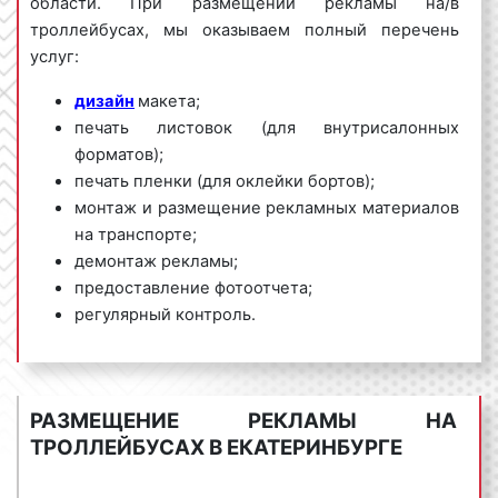
области. При размещении рекламы на/в
троллейбусах, мы
оказываем полный перечень
услуг:
дизайн
макета;
печать листовок (для внутрисалонных
форматов);
печать пленки (для оклейки бортов);
монтаж и размещение рекламных материалов
на транспорте;
демонтаж рекламы;
предоставление фотоотчета;
регулярный контроль.
Рекламное агентство «Фасад Медиа Групп»
предлагает большой выбор маршрутов, гибкие
условия размещения рекламы на/в троллейбусах в
РАЗМЕЩЕНИЕ РЕКЛАМЫ НА
Екатеринбурге и Свердловской области, выгодные
ТРОЛЛЕЙБУСАХ В ЕКАТЕРИНБУРГЕ
цены. Для получения коммерческого предложения
по размещению рекламы на/в троллейбусах