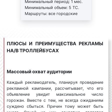
заказа, тем большую скидку мы сможем
Минимальный период: 1 мес.
предоставить. Для уточнения деталей по
Минимальный объем: 5 ТС.
данному вопросу необходимо обращаться к
Маршруты: все городские
менеджерам Фасад Медиа Групп. Будем рады
маршруты. Работы под ключ:
помочь;
печать+монтаж+аренда.
сезонность
размещения
рекламы на
Регулярный контроль.
троллейбусах
. В январе, июне, июле, августе
Внимание! На маршрутах
реклама на
троллейбусах
, как правило, стоит
ПЛЮСЫ И ПРЕИМУЩЕСТВА РЕКЛАМЫ
возможна ротация.
дешевле. Это объясняется тем, что многие
НА/В ТРОЛЛЕЙБУСАХ
горожане разъезжаются и численность
целевой аудитории снижается. Напротив, в
феврале, марте, апреле, мае, ноябре, декабре
Массовый охват аудитории
количество людей, находящихся в городе,
увеличивается в несколько раз.
Каждый рекламодатель, планируя проведение
Следовательно, в это время стоимость
рекламной кампании, рассчитывает, что его
размещения рекламы на
троллейбусах
объявление увидит максимальное число
возрастает;
горожан. Вместе с тем, не всегда ожиданиям
срочность размещения рекламы на
суждено сбыться. Причин тому может быть
троллейбусах.
Срочное размещение