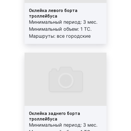
в городе. Пассажиры общественного транспорта –
это потенциальные покупатели товаров и заказчики
Оклейка левого борта
работ и услуг. Поэтому, рекламодатели давно и по
троллейбуса
Минимальный период: 3 мес.
достоинству оценили преимущества размещения
Минимальный объем: 1 ТС.
рекламы на троллейбусах.
Маршруты: все городские
Многие клиенты нашей компании задаются
маршруты. Квадратура: 14 м2.
вопросом: какие форматы размещения рекламы на
Гарантия: 12 мес. Работы под
троллейбусах существуют? Специалисты Фасад
ключ: печать+монтаж+аренда.
Медиа Групп, отвечая на данный вопрос, сообщают,
Регулярный контроль.
что рекламу на троллейбусах предоставляют
Внимание! На маршрутах
следующие форматы:
возможна ротация.
стикеры на стеклах;
стикеры на подголовниках и спинках сидений;
плакаты на задних стеклах внутри салона;
рекламные литовки на поручнях;
Оклейка заднего борта
брендирование потолков транспортных
троллейбуса
средств;
Минимальный период: 3 мес.
мониторы или видеоэкраны внутри салона;