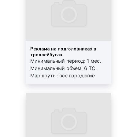
рекламу на бортах троллейбусов и
Регулярный контроль.
внутрисалонную рекламу. При этом, как
Внимание! На маршрутах
внутрисалонная, так и бортовая реклама
возможна ротация.
могут быть различных размеров, что влияет
на стоимость изготовления, размещения и
монтажа рекламных материалов. Если
реклама размещается на мониторах, то на
Реклама на подголовниках в
троллейбусах
стоимость влияет продолжительность или
Минимальный период: 1 мес.
длина рекламного ролика и частота выхода
Минимальный объем: 6 ТС.
рекламного материала. Когда речь идет о
Маршруты: все городские
бортовой рекламе, то цена зависит от
маршруты. Формат: А4, А3.
квадратуры нанесения рекламного
Гарантия: 3 мес. Работы под
изображения;
ключ: печать+монтаж+аренда.
период размещения
рекламы на
Регулярный контроль.
троллейбусах
. Количество дней, которые
Внимание! На маршрутах
размещается реклама на троллейбусах в
возможна ротация.
Екатеринбурге, может быть различным. Как
правило, стандартным периодом размещения
транзитной рекламы является один