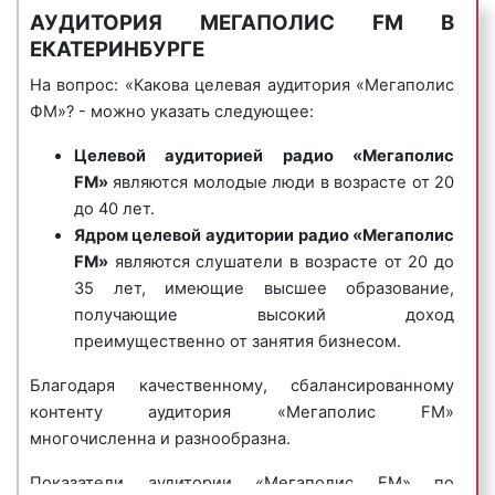
Deep Electro.
АУДИТОРИЯ МЕГАПОЛИС FM В
«Мегаполис FM»:
ЕКАТЕРИНБУРГЕ
В эфир также выходят программы о ночной жизни
столицы, развлекательные и информационно-
На вопрос: «Какова целевая аудитория «Мегаполис
аналитические шоу. Радио «Мегаполис» является
ФМ»? - можно указать следующее:
отличной площадкой для продвижения
6) корпоративные гимны
– радиоролики,
Целевой аудиторией
радио «Мегаполис
отечественных талантливых ди-джеев. «Мегаполис
представляющие собой песни, иногда до
FM»
являются молодые люди в возрасте от 20
FM» очень популярно среди рекламодателей в
нескольких минут длиной, состоящие из
до 40 лет.
Екатеринбурге и Свердловской области. Многие
нескольких куплетов, прославляющие компанию,
Ядром целевой аудитории
радио «Мегаполис
рекламодатели на постоянной оснвое размещают
ее бренд, товары, коллектив и т.д. Предназначены
FM»
являются слушатели в возрасте от 20 до
рекламные ролики именно на частотах «Мегаполис
для формирования положительного впечатления у
35 лет, имеющие высшее образование,
FM».
потенциальных клиентов и покупателей.
получающие высокий доход
преимущественно от занятия бизнесом.
Пример корпоративного гимна на радио
«Мегаполис FM»:
Благодаря качественному, сбалансированному
контенту аудитория «Мегаполис FM»
многочисленна и разнообразна.
Показатели аудитории «Мегаполис FM» по