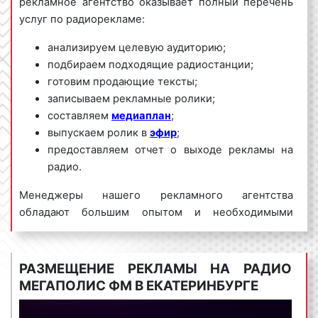
рекламное агентство оказывает полный перечень
услуг по радиорекламе:
анализируем целевую аудиторию;
подбираем подходящие радиостанции;
готовим продающие тексты;
записываем рекламные ролики;
составляем
медиаплан
;
выпускаем ролик в
эфир
;
предоставляем отчет о выходе рекламы на
радио.
Менеджеры нашего рекламного агентства
обладают большим опытом и необходимыми
знаниями для проведения качественных и
эффективных рекламных кампаний на Мегаполис
ФМ. Для получения коммерческого предложения
РАЗМЕЩЕНИЕ РЕКЛАМЫ НА РАДИО
по размещению рекламы на радио Мегаполис ФМ в
МЕГАПОЛИС ФМ В ЕКАТЕРИНБУРГЕ
Екатеринбурге и Свердловской области
необходимо обращаться по телефону:
8 800 201-