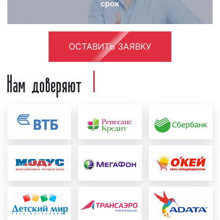
срок
необходимо создать рекламный материал, т.е.
рекламный ролик. Рекламный ролик может
быть предоставлен как рекламодателем, так
и создан в нашей звукозаписывающей студии.
ОСТАВИТЬ ЗАЯВКУ
Для создания рекламного ролика нашими
специалистами рекламодатель должен
Нам доверяют
предоставить следующую информацию:
концепцию рекламы, примерный текст,
условия акции, контакты и адреса. Также
рекламодатель может предоставить иную
информацию, важную с его точки зрения.
После создания рекламный ролик
проверяется на соответствие требованиям
ФЗ «
О рекламе
». Ролик проверяется как
юристами нашей компании, так и юристами
радиостанции. При необходимости в
рекламный материал вносятся
соответствующие корректировки и
исправления с учетом сделанных замечаний;