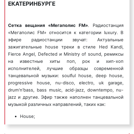
ЕКАТЕРИНБУРГЕ
которых название фирмы или ее бренд
исполняется нараспев. Одним из самых известных
музыкальных логотипов является музыкальный
логотип компании Данон, который звучит так:
Сетка вещания «Мегаполис FM»
. Радиостанция
«Ммм, Данон».
«Мегаполис FM» относится к категории luxury. В
эфире радиостанции звучат: Актуальные
Пример музыкального логотипа на радио
зажигательные house треки в стиле Hed Kandi,
«Мегаполис FM»:
Fierce Angel, Defected и Ministry of sound, ремиксы
на известные хиты поп, рок и хип-хоп
исполнителей, лучшие образцы современной
танцевальной музыки: soulful house, deep house,
progressive house, nu-disco, electro, uk garage,
5) джинглы
– короткие, как правило 20 сек.,
drum'n'bass, bass music, acid-jazz, downtempo, nu-
песенки, в которых сообщается потенциальному
jazz и другие. Эфир также наполнен танцевальной
клиенту либо о самой компании, либо о
музыкой различных направлений, таких как:
продаваемых ею товарах или оказываемых услугах.
Джинглы хорошо запоминаются и относятся к
House;
«прилипчивым песенкам».
Drum and Bass;
Chill Out;
Пример рекламного ролика джингл на радио