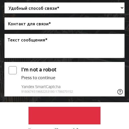
предоставить запись выхода рекламы.
Обращаем внимание, что наша компания
не отслеживает выходы рекламы
заказчика на радио. Рекламодатель
может самостоятельно отслеживать
корректность выхода рекламы на радио с
помощью имеющегося графика
(медиаплана).
Итак, как видим, процесс размещения
рекламы на радио является довольно
простым. В среднем для размещения рекламы
необходимо 5-7 рабочих дней при условии, что
у заказчика нет рекламного ролика. В случае,
если рекламодатель предоставляет готовый
рекламный материал процесс размещения
рекламы на радио может занять от 3 до 5
рабочих дней.