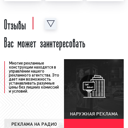
формирование медиаплана:
после создания и
проверки рекламного ролика формируется
Отзывы
график выхода рекламы в эфире
радиостанции, который называется
"медиаплан". В медиаплане отображается
Вас может заинтересовать
важная информация, а именно: период
размещения рекламного ролика в эфире
радиостанции, точное время выхода рекламы,
количество выходов рекламы в день, общее
Многие рекламные
количество выходов рекламы за период, доля
конструкции находятся в
управлении нашего
прайма, стоимость рекламной кампании на
рекламного агентства. Это
дает нам возможность
радио. Также в медиаплане может
устанавливать разумные
содержаться иная информация, важная с
цены без лишних комиссий
и условий.
точки зрения размещения рекламы на радио;
согласование медиаплана с
рекламодателем
: после того, как график
НАРУЖНАЯ РЕКЛАМА
рекламы (медиаплан) сформирован, наши
менеджеры согласуют его с заказчиком.
РЕКЛАМА НА РАДИО
При необходимости в медиаплан