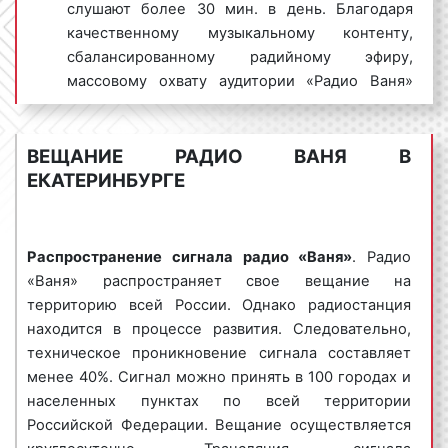
слушают более 30 мин. в день. Благодаря
Aqua;
качественному музыкальному контенту,
Bad Boys Blue;
сбалансированному радийному эфиру,
Cher;
массовому охвату аудитории «Радио Ваня»
Erasure;
собирает большую аудиторию слушателей.
E-Type;
Каждый 4 житель Свердловской области хотя
Haddaway;
бы раз в неделю слушает «Радио Ваня».
ВЕЩАНИЕ РАДИО ВАНЯ В
Joy и другие.
Ежемесячная доля аудитории в МО составляет
ЕКАТЕРИНБУРГЕ
35% от населения.
Интересно!
«Радио Ваня» получило награды
Данный факт положительным образом
«Radiostation Awards» – Лучшая поп-радиостанция»
сказывается на размещении рекламы.
(2014 год) и «Radiostation Awards» – «Лучшая
Распространение сигнала радио «Ваня»
. Радио
танцевальная радиостанция» (2015 год).
«Ваня» распространяет свое вещание на
Радио «Ваня» очень популярно среди
территорию всей России. Однако радиостанция
рекламодателей в Свердловской области. Сотни
находится в процессе развития. Следовательно,
успешных собственников бизнеса ежедневно
техническое проникновение сигнала составляет
Виды рекламных роликов на радио Ваня
размещают рекламные ролики именно на частотах
менее 40%. Сигнал можно принять в 100 городах и
в Екатеринбурге
радио «Ваня». Рекламодатели давно и по
населенных пунктах по всей территории
достоинству оценили преимущества размещения
Российской Федерации. Вещание осуществляется
Рекламные ролики на радио «Ваня» в
рекламных роликов на радио «Ваня».