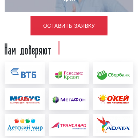
выхода рекламных роликов в эфире радиостанции.
Поэтому, если вы хотите, чтобы реклама дала
отдачу, а денежные средства, вложенные в
рекламу на радио, оправдались, размещайте
ОСТАВИТЬ ЗАЯВКУ
рекламу в течение месяца и более.
Нам доверяют
Как разместить рекламу на радио
«Ваня»
в Екатеринбурге
Зачастую, наши клиенты спрашивают, как
разместить рекламу на радио «Ваня» в
Екатеринбурге? Процесс размещения рекламы на
радио «Ваня» можно разделить на несколько
этапов:
создание и проверка рекламного ролика:
перед тем, как запустить рекламу на радио,
необходимо создать рекламный материал, т.е.
рекламный ролик. Рекламный ролик может
быть предоставлен как рекламодателем, так