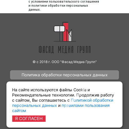
не отслеживает выходы рекламы
с
условиями пользовательского соглашения
и
политики обработки персональных
заказчика на радио. Рекламодатель
данных
.
может самостоятельно отслеживать
корректность выхода рекламы на радио с
помощью имеющегося графика
(медиаплана).
Итак, как видим, процесс размещения
рекламы на радио является довольно
простым. В среднем для размещения рекламы
© с 2018 г. ООО "Фасад Медиа Групп"
необходимо 5-7 рабочих дней при условии, что
Политика обработки персональных данных
у заказчика нет рекламного ролика. В случае,
если рекламодатель предоставляет готовый
Наши работы
Контакты
рекламный материал процесс размещения
На сайте используются файлы Cookie и
Рекомендательные технологии. Продолжив работу
рекламы на радио может занять от 3 до 5
с сайтом, Вы соглашаетесь с
Политикой обработки
рабочих дней.
персональных данных
и
правилами пользования
сайтом
Партнёрам
Виды рекламы
Я СОГЛАСЕН
Целевая аудитория рекламы на радио