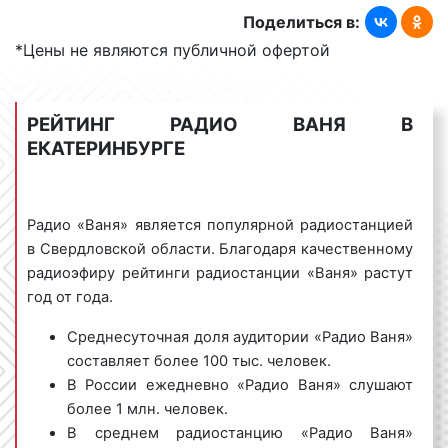
«Солнышком в руках»;
Поделиться в:
«Иванушки International»;
*Цены не являются публичной офертой
«Дискотека Авария»;
«Стрелки»;
«Чай Вдвоем»;
РЕЙТИНГ РАДИО ВАНЯ В
Андрей Губин;
ЕКАТЕРИНБУРГЕ
Кай Метов;
Марина Хлебникова;
Шура;
Нэнси;
Радио «Ваня» является популярной радиостанцией
HI-FI и многие другие.
в Свердловской области. Благодаря качественному
радиоэфиру рейтинги радиостанции «Ваня» растут
Среди зарубежных хитов и исполнителей на радио
год от года.
«Ваня» выходят в эфир:
Среднесуточная доля аудитории «Радио Ваня»
Modern Talking;
составляет более 100 тыс. человек.
CC Catch;
В России ежедневно «Радио Ваня» слушают
Boney M;
более 1 млн. человек.
Army of Lovers;
В среднем радиостанцию «Радио Ваня»
Aceof Base;