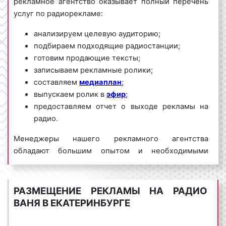
рекламное агентство оказывает полный перечень
услуг по радиорекламе:
анализируем целевую аудиторию;
подбираем подходящие радиостанции;
готовим продающие тексты;
записываем рекламные ролики;
составляем
медиаплан
;
выпускаем ролик в
эфир
;
предоставляем отчет о выходе рекламы на
радио.
Менеджеры нашего рекламного агентства
обладают большим опытом и необходимыми
знаниями для проведения качественных и
эффективных рекламных кампаний на Радио Ваня.
Для получения коммерческого предложения по
РАЗМЕЩЕНИЕ РЕКЛАМЫ НА РАДИО
размещению рекламы на Радио Ваня в
ВАНЯ В ЕКАТЕРИНБУРГЕ
Екатеринбурге и Свердловской области
необходимо обращаться по телефону:
8 800 201-