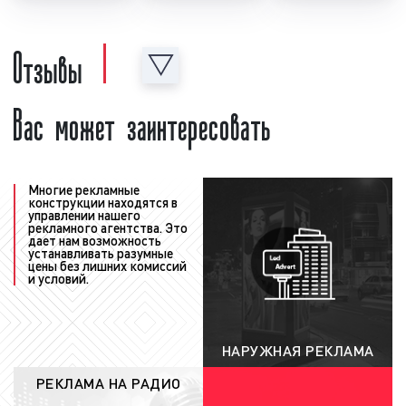
и создан в нашей звукозаписывающей студии.
Отзывы
Для создания рекламного ролика нашими
специалистами рекламодатель должен
предоставить следующую информацию:
Вас может заинтересовать
концепцию рекламы, примерный текст,
условия акции, контакты и адреса. Также
рекламодатель может предоставить иную
информацию, важную с его точки зрения.
Многие рекламные
После создания рекламный ролик
конструкции находятся в
управлении нашего
проверяется на соответствие требованиям
рекламного агентства. Это
ФЗ «
О рекламе
». Ролик проверяется как
дает нам возможность
устанавливать разумные
юристами нашей компании, так и юристами
цены без лишних комиссий
и условий.
радиостанции. При необходимости в
рекламный материал вносятся
соответствующие корректировки и
исправления с учетом сделанных замечаний;
НАРУЖНАЯ РЕКЛАМА
формирование медиаплана:
после создания и
РЕКЛАМА НА РАДИО
проверки рекламного ролика формируется