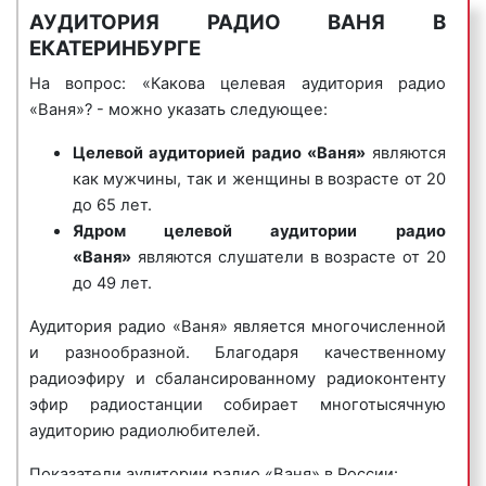
«Стрелки»;
АУДИТОРИЯ РАДИО ВАНЯ В
4) музыкальные логотипы
– это радиоролики, в
«Чай Вдвоем»;
ЕКАТЕРИНБУРГЕ
которых название фирмы или ее бренд
Андрей Губин;
исполняется нараспев. Одним из самых известных
На вопрос: «Какова целевая аудитория радио
Кай Метов;
музыкальных логотипов является музыкальный
«Ваня»? - можно указать следующее:
Марина Хлебникова;
логотип компании Данон, который звучит так:
Шура;
Целевой аудиторией
радио «Ваня»
являются
«Ммм, Данон».
Нэнси;
как мужчины, так и женщины в возрасте от 20
HI-FI и многие другие.
Пример музыкального логотипа на радио «Ваня»:
до 65 лет.
Среди зарубежных хитов и исполнителей на радио
Ядром целевой аудитории
радио
«Ваня» выходят в эфир:
«Ваня»
являются слушатели в возрасте от 20
до 49 лет.
Modern Talking;
Аудитория радио «Ваня» является многочисленной
CC Catch;
5) джинглы
– короткие, как правило 20 сек.,
и разнообразной. Благодаря качественному
Boney M;
песенки, в которых сообщается потенциальному
радиоэфиру и сбалансированному радиоконтенту
Army of Lovers;
клиенту либо о самой компании, либо о
эфир радиостанции собирает многотысячную
Aceof Base;
продаваемых ею товарах или оказываемых услугах.
аудиторию радиолюбителей.
Aqua;
Джинглы хорошо запоминаются и относятся к
Bad Boys Blue;
«прилипчивым песенкам».
Показатели аудитории радио «Ваня» в России:
Cher;