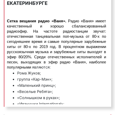
ЕКАТЕРИНБУРГЕ
времени и хорошо запоминаются
радиослушателями.
Пример игрового рекламного ролика на радио
Сетка вещания радио «Ваня».
Радио «Ваня»
имеет
качественный и хорошо сбалансированный
«Ваня»:
радиоэфир. На частоте радиостанции звучат:
отечественная танцевальная поп-музыка от 80-х по
сегодняшнее время и самые популярные зарубежные
хиты от 80-х по 2019 год. В процентном выражении
русскоязычная музыка и зарубежные хиты выходят в
3) имиджевые (брендовые) радиоролики
–
эфир 80/20%. Среди отечественных исполнителей и
песен, выходящих в эфир радио «Ваня», наиболее
направлены на создание положительного образа
являются:
популярными
компании или ее бренда, способствуют быстрому
Рома Жуков;
запоминанию бренда организации или ее названия.
группа «Кар-Мэн»;
«Маленький принц»;
Пример имиджевого рекламного ролика на радио
«Веселые Ребята»;
«Ваня»:
«Солнышком в руках»;
«Иванушки International»;
«Дискотека Авария»;