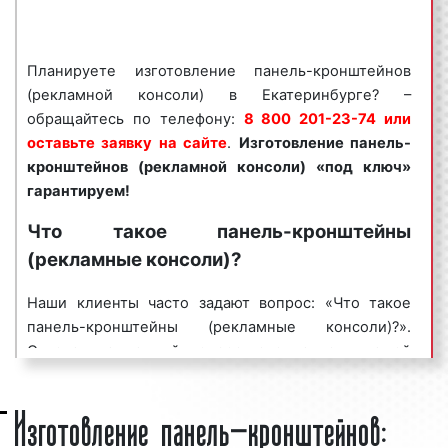
Панель-кронштейны (рекламные консоли)
пользуются
большим спросом
среди
Планируете изготовление панель-кронштейнов
представителей бизнеса. Востребованность
(рекламной консоли) в Екатеринбурге? –
данного вида рекламной конструкции объясняется
обращайтесь по телефону:
8 800 201-23-74 или
целым рядом факторов:
оставьте заявку на сайте
.
Изготовление панель-
хорошая заметность;
кронштейнов (рекламной консоли) «под ключ»
массовый охват аудитории;
гарантируем!
разнообразие форм и характеристик;
Что такое панель-кронштейны
непрерывное воздействие на целевую
(рекламные консоли)?
аудиторию;
низкие цены и регулярные скидки.
Наши клиенты часто задают вопрос: «Что такое
Панель-кронштейны (рекламные консоли)
панель-кронштейны (рекламные консоли)?».
являются эффективным средством для
Отвечая на данный вопрос, специалисты нашей
рекламирования магазинов, офисов, торговых
компании указывают, что под панель-кронштейном
Изготовление панель-кронштейнов:
центров, бизнес-центров и других
(рекламной консолью) в рекламных целях принято
инфраструктурных объектов с целью увеличения
понимать одностороннюю или двустороннюю
потока клиентов и повышения процента продаж.
конструкцию, которая крепится к стенам домов и