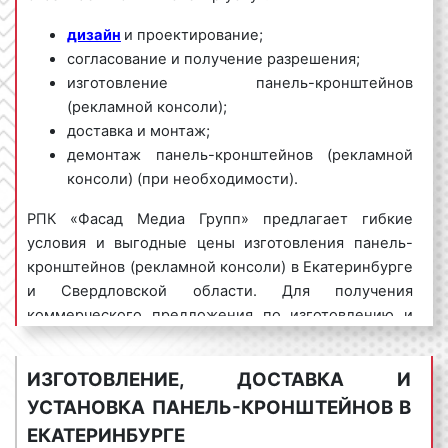
дизайн
и проектирование;
согласование и получение разрешения;
изготовление панель-кронштейнов
(рекламной консоли);
доставка и монтаж;
демонтаж панель-кронштейнов (рекламной
консоли) (при необходимости).
РПК «Фасад Медиа Групп» предлагает гибкие
условия и выгодные цены изготовления панель-
кронштейнов (рекламной консоли) в Екатеринбурге
и Свердловской области. Для получения
коммерческого предложения по изготовлению и
установке панель-кронштейнов (рекламной
консоли) в Екатеринбурге обращайтесь по
ИЗГОТОВЛЕНИЕ, ДОСТАВКА И
телефону:
8 800 201-23-74 или оставьте заявку на
УСТАНОВКА ПАНЕЛЬ-КРОНШТЕЙНОВ В
сайте
.
Изготовление панель-кронштейнов
ЕКАТЕРИНБУРГЕ
(рекламной консоли) «под ключ» гарантируем!