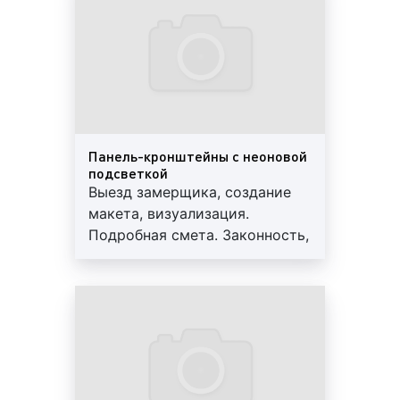
объем заказа. Более подробную информацию
работы, скидки от 10%
уточняйте у наших менеджеров;
сезонность
изготовления
панель-
кронштейнов (рекламных консолей)
: в
январе, июне, июле, августе изготовление
панель-кронштейнов (рекламных консолей),
как правило, стоит дешевле. Это объясняется
тем, что многие горожане разъезжаются и
Панель-кронштейны с неоновой
подсветкой
поток заказов уменьшается. Весной, осенью, а
Выезд замерщика, создание
также в декабре количество заказов
макета, визуализация.
увеличивается, что приводит к увеличению
Подробная смета. Законность,
цен;
профессионализм, гарантия до
срочность изготовления панель-
3-х лет. Персональный
кронштейнов (рекламных консолей)
:
менеджер, большой опыт
срочное изготовление панель-кронштейнов
работы, скидки от 10%
(рекламных консолей) стоит дороже. Это
обусловлено тем, что в кротчайшие сроки
требуется задействовать больше ресурсов,
как временных, так и трудовых;