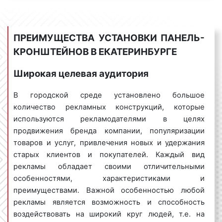
установки панель-кронштейнов (рекламных
консолей) в Екатеринбурге необходимо точно
определить целевую аудиторию, на которую
ПРЕИМУЩЕСТВА УСТАНОВКИ ПАНЕЛЬ-
ориентирован рекламируемый бренд. Данный
фактор, зачастую, является краеугольным,
КРОНШТЕЙНОВ В ЕКАТЕРИНБУРГЕ
особенно для тех рекламодателей, у которых
Широкая целевая аудитория
скромный рекламный бюджет. Для чего
необходимо точно знать целевую аудиторию?
В городской среде установлено большое
Точечно воздействуя на заранее определенную
количество рекламных конструкций, которые
аудиторию, можно достичь высокой эффективности
используются рекламодателями в целях
при установке рекламной конструкции в том или
продвижения бренда компании, популяризации
ином месте что, в свою очередь, приведет к
товаров и услуг, привлечения новых и удержания
повышению покупательского спроса и увеличению
старых клиентов и покупателей. Каждый вид
продаж.
рекламы обладает своими отличительными
Возникает закономерный вопрос: «На кого
особенностями, характеристиками и
ориентирована реклама в Екатеринбурге?».
преимуществами. Важной особенностью любой
Отвечая на данный вопрос, можно отметить, что
рекламы является возможность и способность
реклама в Екатеринбурге ориентирована на людей
воздействовать на широкий круг людей, т.е. на