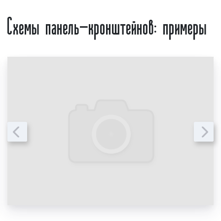
менеджер, большой опыт
конструкции;
Схемы панель-кронштейнов: примеры
работы, скидки от 10%
срочность выполнения заказа;
наименование организации, бренда
компании.
Предоставление указанной выше информации
является необходимым условием для получения
ценового предложения (прайса) по изготовлению
панель-кронштейнов (рекламных консолей). После
получения указанной информации наши
менеджеры смогут подготовить коммерческое
предложение с учетом ваших целей и задач.
Целевая аудитория рекламы в
Екатеринбурге
Для получения максимального эффекта от