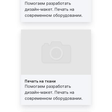
Помогаем разработать
ПВХ, пенокартон.
дизайн-макет. Печать на
современном оборудовании.
Помимо указанных материалов при
Постпечатная обработка.
широкоформатной и УФ-печати мы используем и
Высокое качество
другие материалы: флаговую ткань, ферроплёнку,
материалов. Гарантии, скидки,
холст и другие материалы. Для получения большей
доставка
информации по данному вопросу обращайтесь в
рекламно-производственную кампанию «Фасад
Медиа Групп». Будем рады сотрудничеству.
Какое оборудование мы применяем при
широкоформатной и ультрафиолетовой
печати?
Печать на ткани
Помогаем разработать
Как ранее указывалось, мы применяем самое
дизайн-макет. Печать на
современное и качественное оборудование при
современном оборудовании.
выполнении работ по широкоформатной и
Постпечатная обработка.
ультрафиолетовой печати. Благодаря новому
Высокое качество
оборудованию и профессионализму наших рабочих