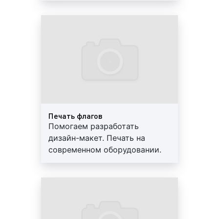
«Правило Парето». Экофлекс –
Высокое качество
это армированный пенопропилен со
материалов. Гарантии, скидки,
специальным покрытием для печати с
доставка
крупнозернистой посыпкой с лицевой
стороны и полимерной пленкой с
наплавляемой стороны полотна.
Крупнозернистая посыпка защищает
материал от воздействия солнечных лучей.
Печать на экофлексе позволяет передать всю
гамму цветов, делая рекламное объявление
Печать флагов
более ярким и насыщенным, что привлекает
Помогаем разработать
внимание большего числа потенциальных
дизайн-макет. Печать на
клиентов и покупателей;
современном оборудовании.
бумага
, которая чаще всего используется при
Постпечатная обработка.
широкоформатной печати для размещения
Высокое качество
рекламных материалов на конструкциях
материалов. Гарантии, скидки,
наружной и интерьерной рекламы. При
доставка
печати используется
бумага
ламинированная,
синтетическая. Материал для печати должен