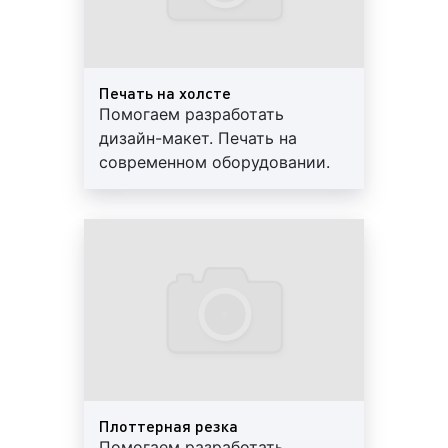
режущий плоттер GCC SignPal Puma III S-132S;
ламинатор GMP EXCELAM-Q 1400 COLD/RS;
УФ-плоттер Mimaki UJF-3042 MkII;
гибридные УФ-принтеры;
Печать на холсте
Помогаем разработать
роризонтальный резак KEENCUT Evolution E2
дизайн-макет. Печать на
(310см).
современном оборудовании.
Как можно видеть, наше производство
Постпечатная обработка.
оборудовано по последнем слову техники, что
Высокое качество
позволяет нам быть на высоте, оказывая услуги на
материалов. Гарантии, скидки,
профессиональном уровне и в установленный
доставка
договором срок.
Какие виды печатной продукции мы
изготавливаем?
Порой, наши клиенты спрашивают, какие виды
широкоформатной печатной продукции мы
Плоттерная резка
изготавливаем? Отвечая на данный вопрос, наши
Помогаем разработать