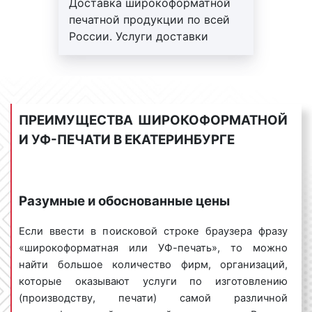
Доставка широкоформатной
компании «Фасад Медиа Групп» самостоятельно
печатной продукции по всей
изготавливают печатную продукцию. Новейшие
России. Услуги доставки
струйные принтеры Mimaki и термотрансферные
оплачиваются отдельно.
принтеры Xerox позволяют заниматься
Доставка осуществляется
изготовлением баннеров, плакатов, постеров и
ведущими транспортными
другой печатной продукции высокого качества.
компаниями
Наши цены на широкоформатную и
ПРЕИМУЩЕСТВА ШИРОКОФОРМАТНОЙ
ультрафиолетовую печать разумны и обоснованы.
Обратитесь за изготовлением широкоформатной
И УФ-ПЕЧАТИ В ЕКАТЕРИНБУРГЕ
продукции в нашу компанию и уровень нашего
сервиса вас приятно удивит.
Разумные и обоснованные цены
Каковы сроки выполнения работ по
Если ввести в поисковой строке браузера фразу
широкоформатной и ультрафиолетовой
«широкоформатная или УФ-печать», то можно
печати в Екатеринбурге?
найти большое количество фирм, организаций,
которые оказывают услуги по изготовлению
Зачастую, широкоформатную и/или
(производству, печати) самой различной
ультрафиолетовую печать заказывают