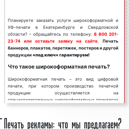
изготавливает баннеры, плакаты, перетяжки,
постеры, строительные сетки, визитки,
флаеры, буклеты, а также различную
Планируете заказать услуги широкоформатной и
сувенирную продукцию на современном
УФ-печати в Екатеринбурге и Свердловской
оборудовании. В работе мы используем
области? – обращайтесь по телефону:
8 800 201-
специальные промышленные станки, благодаря
23-74 или оставьте заявку на сайте
.
Печать
которым заказы выполняем качественно и
баннеров, плакатов, перетяжек, постеров и другой
быстро. Благодаря современному
продукции
«под ключ» гарантируем!
оборудованию и профессионализму наших
Что такое широкоформатная печать?
рабочих мы можем изготавливать практически
неограниченный круг полиграфической и
Широкоформатная печать – это вид цифровой
сувенирной продукции, печатать различные
печати, при котором производство печатной
рекламные материалы. Беремся также и за
продукции осуществляется на
нестандартные заказы, носящие
специализированных широкоформатных принтерах
индивидуальный характер, выделяющие
и плоттерах.
нашего заказчика на фоне конкурентов.
Печать рекламы: что мы предлагаем?
Существуют два направления в широкоформатной
Каждый день к нам поступает большое
печати.
количество заявок от наших клиентов.