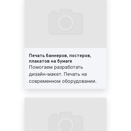
Печать постера на фото выше:
доставка
Печать брандмауэра на фото выше:
Печать на строительной сетке на фото выше:
Печать баннеров, постеров,
плакатов на бумаге
Помогаем разработать
Печать фальшфасада на фото выше:
дизайн-макет. Печать на
современном оборудовании.
Что такое ультрафиолетовая печать?
Постпечатная обработка.
Высокое качество
Ультрафиолетовая печать представляет собой
материалов. Гарантии, скидки,
разновидность струйной печати с использованием
доставка
чернил, которые застывают (фотополимеризуются)
под воздействием ультрафиолетового излучения,
образуя плёнку на запечатываемом материале.