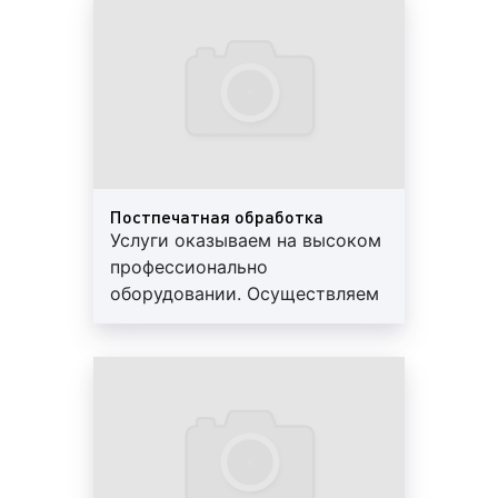
доставка
прайса на изготавливаемую продукцию
обращайтесь к специалистам нашей компании.
Будем рады помочь.
Сколько стоит широкоформатная и УФ-
печать в Екатеринбурге?
Постпечатная обработка
Очень часто наши клиенты задают вопрос о том,
Услуги оказываем на высоком
сколько стоит широкоформатная и УФ-печать в
профессионально
Екатеринбурге? Интерес к вопросу о стоимости
оборудовании. Осуществляем
широкоформатной и ультрафиолетовой печати
весь спектр услуг. Высокое
понятен, поскольку для формирования рекламного
качество материалов.
бюджета необходимо знать цену изготовления
Гарантии, скидки, доставка
печатных материалов. Отвечая на данный вопрос,
наши менеджеры указывают, что стоимость
изготовления печатных материалов в
Екатеринбурге вариативна. Цены различаются в
зависимости от: