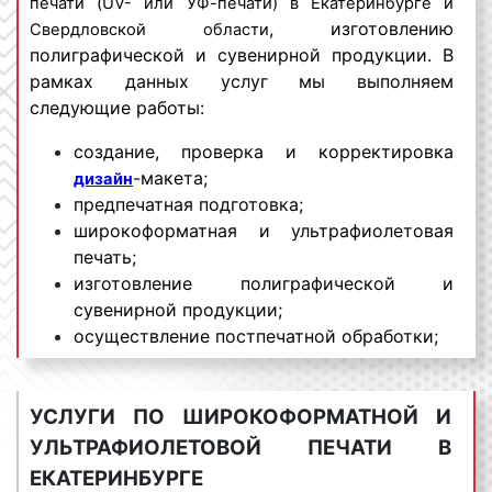
печати (UV- или УФ-печати) в Екатеринбурге и
, изготовлению
Свердловской области
полиграфической и сувенирной продукции. В
рамках данных услуг мы выполняем
следующие работы:
создание, проверка и корректировка
-макета;
дизайн
предпечатная подготовка;
широкоформатная и ультрафиолетовая
печать;
изготовление полиграфической и
сувенирной продукции;
осуществление постпечатной обработки;
доставка изготовленной продукции по
адресу заказчика;
УСЛУГИ ПО ШИРОКОФОРМАТНОЙ И
предоставление гарантий на выполненный
заказ.
УЛЬТРАФИОЛЕТОВОЙ ПЕЧАТИ В
ЕКАТЕРИНБУРГЕ
Производственный отдел нашей компании