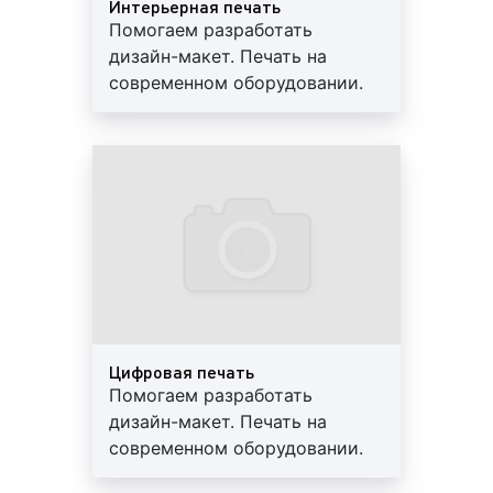
Интерьерная печать
на разрыв и растяжение обеспечивает его
Помогаем разработать
износостойкость и эффективность по
дизайн-макет. Печать на
сравнению с другими материалами.
современном оборудовании.
Благодаря сетчатой структуре материал
Постпечатная обработка.
имеет незначительный вес и хорошо
Высокое качество
поддается термосварке, что позволяет
материалов. Гарантии, скидки,
создавать рекламные полотна огромной
доставка
площади;
самоклеящаяся пленка
– материал, который
применяется при сольвентной и
ультрафиолетовой печати. Самоклеящаяся
пленка – это пластиковая или виниловая
пленка, представляющая собой композитный
материал. Самоклеящаяся пленка состоит из
Цифровая печать
декоративного верхнего
Помогаем разработать
трех элементов:
слоя, на котором изображается реклама;
дизайн-макет. Печать на
клеевого слоя, с помощью которого
современном оборудовании.
стикер клеится к поверхности; бумаги,
Постпечатная обработка.