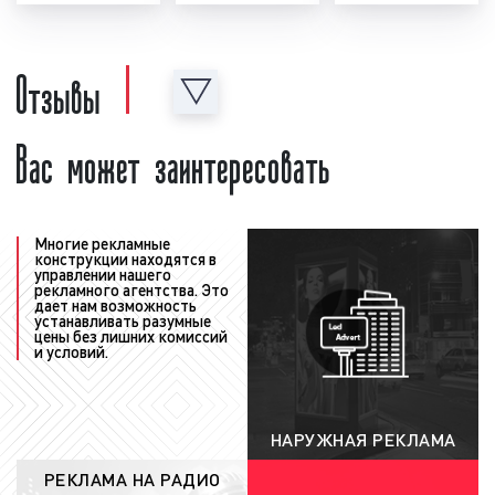
необходимо создать рекламный материал, т.е.
рекламный ролик. Рекламный ролик может
Отзывы
быть предоставлен как рекламодателем, так
и создан в нашей звукозаписывающей студии.
Для создания рекламного ролика нашими
Вас может заинтересовать
специалистами рекламодатель должен
предоставить следующую информацию:
концепцию рекламы, примерный текст,
условия акции, контакты и адреса. Также
Многие рекламные
рекламодатель может предоставить иную
конструкции находятся в
управлении нашего
информацию, важную с его точки зрения.
рекламного агентства. Это
После создания рекламный ролик
дает нам возможность
устанавливать разумные
проверяется на соответствие требованиям
цены без лишних комиссий
и условий.
ФЗ «
О рекламе
». Ролик проверяется как
юристами нашей компании, так и юристами
радиостанции. При необходимости в
рекламный материал вносятся
НАРУЖНАЯ РЕКЛАМА
соответствующие корректировки и
РЕКЛАМА НА РАДИО
исправления с учетом сделанных замечаний;