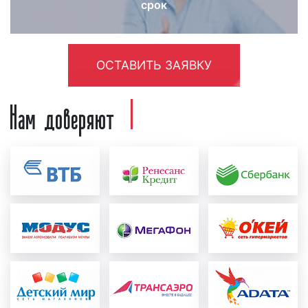
срок
Необходимо отметить, что реклама на радио
«Восток ФМ» тем эффективнее, чем длительнее
период выхода рекламных роликов в эфире
радиостанции. Поэтому, если вы хотите, чтобы
ОСТАВИТЬ ЗАЯВКУ
реклама дала отдачу, а денежные средства,
Нам доверяют
вложенные в рекламу на радио, оправдались,
размещайте рекламу в течение месяца и более.
Как разместить рекламу на радио
«Восток ФМ»
в Екатеринбурге
Зачастую, наши клиенты спрашивают, как
разместить рекламу на радио «Восток ФМ» в
Екатеринбурге? Процесс размещения рекламы на
радио «Восток ФМ» можно разделить на несколько
этапов:
создание и проверка рекламного ролика:
перед тем, как запустить рекламу на радио,