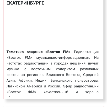
времени и хорошо запоминаются
ЕКАТЕРИНБУРГЕ
радиослушателями.
Пример игрового рекламного ролика на радио
«Восток FM»:
3) имиджевые (брендовые) радиоролики
–
Тематика вещания «Восток FM».
Радиостанция
направлены на создание положительного образа
«Восток FM» музыкально-информационная. На
компании или ее бренда, способствуют быстрому
частотах радиостанции в городах вещания звучит
запоминанию бренда организации или ее названия.
музыка с восточным колоритом различных
восточных регионов: Ближнего Востока, Средней
Пример имиджевого рекламного ролика на радио
Азии, Африки, Индии, Балканского полуострова,
«Восток FM»:
Латинской Америки и России. Эфир радиостанции
«Восток ФМ» качественный и хорошо
сбалансирован.