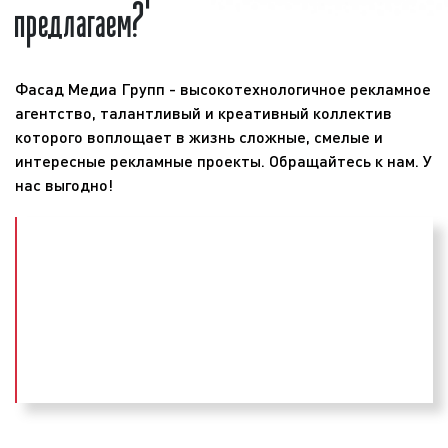
предлагаем?
анализируем рынок товаров и услуг;
2012 г. Радио «Восток FM» входит в состав
формируем бюджет рекламы;
холдинга «
Krutoy Media
». Владельцем холдинга и
планируем этапы проведения рекламных
радиостанции является известный
кампаний;
бизнесмен
Михаил Гуцериев
. Директором
Фасад Медиа Групп - высокотехнологичное рекламное
определяем задачи, способы и средства
радиостанции является директор «Восток FM»
агентство, талантливый и креативный коллектив
достижения поставленных целей;
Владимир Назаренко. Слоганом радиостанции
которого воплощает в жизнь сложные, смелые и
размещаем рекламу на ведущих
является фраза: «Тепло в каждой песне».
интересные рекламные проекты. Обращайтесь к нам. У
радиостанциях;
нас выгодно!
собираем статистику по эффективности
размещения рекламы на радио.
Территория вещания Восток FM
При проведении рекламных кампаний специалисты
Радиостанция осуществляет вещание на
рекламного агентства «Фасад Медиа
территорию России, со 100% охватом
Групп» записывают рекламные ролики, выпускают
Екатеринбурга и Свердловской области. Вместе с
рекламу в эфир радиостанций, определяют
тем, вещание не охватывает все города России.
эффективность размещения рекламы на радио,
Распространение сигнала по России
предоставляют отчет о проделанной работе.
осуществляется в следующих городах:
Выбирая наше рекламное агентство, вы получаете
высокий уровень сервиса и разумные цены.
94.0 FM в Екатеринбурге;