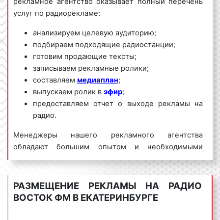
рекламное агентство оказывает полный перечень
услуг по радиорекламе:
анализируем целевую аудиторию;
подбираем подходящие радиостанции;
готовим продающие тексты;
записываем рекламные ролики;
составляем
медиаплан
;
выпускаем ролик в
эфир
;
предоставляем отчет о выходе рекламы на
радио.
Менеджеры нашего рекламного агентства
обладают большим опытом и необходимыми
знаниями для проведения качественных и
эффективных рекламных кампаний на Восток ФМ.
Для получения коммерческого предложения по
РАЗМЕЩЕНИЕ РЕКЛАМЫ НА РАДИО
размещению рекламы на радио Восток ФМ в
ВОСТОК ФМ В ЕКАТЕРИНБУРГЕ
Екатеринбурге и Свердловской области
необходимо обращаться по телефону:
8 800 201-