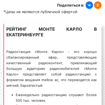
аудиторию в нашей стране. В эфире радиостанции
Поделиться в:
звучат ззарубежные хиты последних десятилетий:
*Цены не являются публичной офертой
танцевальные pop- и rock- композиции;
лирические баллады;
РЕЙТИНГ МОНТЕ КАРЛО В
диско;
ЕКАТЕРИНБУРГЕ
музыка, проверенная временем и не одним
поколением слушателей.
В эфир радиостанции «Монте Карло» выходят
Радиостанция «Монте Карло» - это хорошо
лучшие современные танцевальные новинки.
сбалансированный эфир, представляющие
Музыка, звучащая на Радио «Monte Carlo», и ее
качественный радиоконтент, привлекающий
информационное наполнение привлекают
большую аудиторию радиолюбителей «Монте
внимание большого числа слушателей. Формат
Карло» представляет собой радиостанцию с
вещания: лёгкая фоновая музыка в стиле lounge, а
форматом вещания mellow ac, что переводится как
также музыкальные композиции от джаза и
мягкий, бархатистый.
босановы до электроники и хаус музыки. Кроме
Еженедельно радиостанцию слушают более
музыки в эфир радио «Монте Карло» выходят
500 тыс. человек.
радиопередчи, наиболее популярными из которых