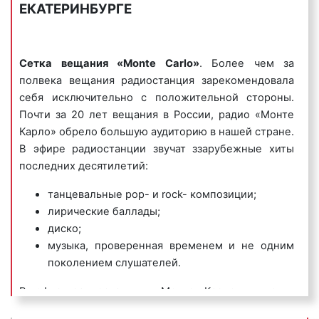
ЕКАТЕРИНБУРГЕ
характер, являются продолжительными по
времени и хорошо запоминаются
радиослушателями.
Сетка вещания «Monte Carlo»
. Более чем за
Пример игрового рекламного ролика на радио
полвека вещания радиостанция зарекомендовала
«Монте Карло»:
себя исключительно с положительной стороны.
Почти за 20 лет вещания в России, радио «Монте
Карло» обрело большую аудиторию в нашей стране.
В эфире радиостанции звучат ззарубежные хиты
последних десятилетий:
3) имиджевые (брендовые) радиоролики
–
направлены на создание положительного образа
танцевальные pop- и rock- композиции;
компании или ее бренда, способствуют быстрому
лирические баллады;
запоминанию бренда организации или ее названия.
диско;
музыка, проверенная временем и не одним
Пример имиджевого рекламного ролика на радио
поколением слушателей.
«Монте Карло»:
В эфир радиостанции «Монте Карло» выходят
лучшие современные танцевальные новинки.