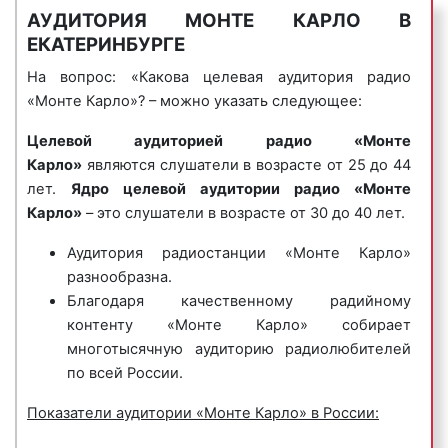
АУДИТОРИЯ МОНТЕ КАРЛО В
Музыка, звучащая на Радио «Monte Carlo», и ее
ЕКАТЕРИНБУРГЕ
информационное наполнение привлекают
4) музыкальные логотипы
– это радиоролики, в
внимание большого числа слушателей. Формат
которых название фирмы или ее бренд
На вопрос: «Какова целевая аудитория радио
вещания: лёгкая фоновая музыка в стиле lounge, а
исполняется нараспев. Одним из самых известных
«Монте Карло»? – можно указать следующее:
также музыкальные композиции от джаза и
музыкальных логотипов является музыкальный
Целевой аудиторией радио «Монте
босановы до электроники и хаус музыки. Кроме
логотип компании Данон, который звучит так:
Карло»
являются слушатели в возрасте от 25 до 44
музыки в эфир радио «Монте Карло» выходят
«Ммм, Данон».
лет.
Ядро целевой аудитории радио «Монте
радиопередчи, наиболее популярными из которых
Пример музыкального логотипа на радио «Монте
Карло»
– это слушатели в возрасте от 30 до 40 лет.
являются:
Карло»:
Аудитория радиостанции «Монте Карло»
«Афиша»;
разнообразна.
«Простые вещи»;
Благодаря качественному радийному
«Улицы мира»;
контенту «Монте Карло» собирает
«Мировое кино»;
многотысячную аудиторию радиолюбителей
5) джинглы
– короткие, как правило 20 сек.,
«Особо важные персоны»;
по всей России.
песенки, в которых сообщается потенциальному
«Вокруг света» и другие.
клиенту либо о самой компании, либо о
Показатели аудитории «Монте Карло» в России:
«Монте Карло» очень популярно среди
продаваемых ею товарах или оказываемых услугах.
рекламодателей в Екатеринбурге и Свердловской