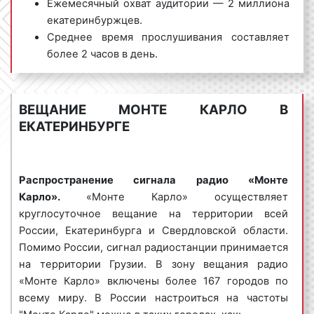
Ежемесячный охват аудитории — 2 миллиона
являются:
екатеринбуржцев.
«Афиша»;
Среднее время прослушивания составляет
«Простые вещи»;
более 2 часов в день.
«Улицы мира»;
Рекламодатели давно и по достоинству оценили
«Мировое кино»;
преимущества размещения рекламных роликов на
«Особо важные персоны»;
ВЕЩАНИЕ МОНТЕ КАРЛО В
«Монте Карло». Максимальный охват аудитории,
«Вокруг света» и другие.
ЕКАТЕРИНБУРГЕ
качественные радиопрограммы, известность и
«Монте Карло» очень популярно среди
популярность радиостанции положительно
рекламодателей в Екатеринбурге и Свердловской
сказываются на эффективности рекламы. Благодаря
области. Многие рекламодатели на постоянной
Распространение сигнала радио «Монте
размещению рекламы на «Монте Карло» можно
основе размещают рекламные ролики именно на
Карло».
«Монте Карло» осуществляет
значительно увеличить поток клиентов и поднять
частотах «Монте Карло».
круглосуточное вещание на территории всей
процент продаж.
России, Екатеринбурга и Свердловской области.
Помимо России, сигнал радиостанции принимается
на территории Грузии. В зону вещания радио
Виды рекламных роликов на радио
«Монте Карло» включены более 167 городов по
Монте Карло в Екатеринбурге
всему миру. В России настроиться на частоты