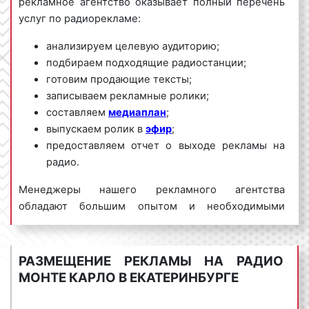
рекламное агентство оказывает полный перечень
услуг по радиорекламе:
анализируем целевую аудиторию;
подбираем подходящие радиостанции;
готовим продающие тексты;
записываем рекламные ролики;
составляем
медиаплан
;
выпускаем ролик в
эфир
;
предоставляем отчет о выходе рекламы на
радио.
Менеджеры нашего рекламного агентства
обладают большим опытом и необходимыми
знаниями для проведения качественных и
эффективных рекламных кампаний на Радио Монте
Карло. Для получения коммерческого предложения
РАЗМЕЩЕНИЕ РЕКЛАМЫ НА РАДИО
по размещению рекламы на Радио Монте Карло в
МОНТЕ КАРЛО В ЕКАТЕРИНБУРГЕ
Екатеринбурге и Свердловской области
необходимо обращаться по телефону:
8 800 201-