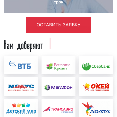
срок
радио «Монте Карло» в течение 2-4 недель.
Необходимо отметить, что реклама на радио
«Монте Карло» тем эффективнее, чем длительнее
ОСТАВИТЬ ЗАЯВКУ
период выхода рекламных роликов в эфире
радиостанции. Поэтому, если вы хотите, чтобы
Нам доверяют
реклама дала отдачу, а денежные средства,
вложенные в рекламу на радио, оправдались,
размещайте рекламу в течение месяца и более.
Как разместить рекламу на радио
«Монте Карло»
в Екатеринбурге
Зачастую, наши клиенты спрашивают, как
разместить рекламу на радио «Монте Карло» в
Екатеринбурге? Процесс размещения рекламы на
радио «Монте Карло» можно разделить на
несколько этапов: