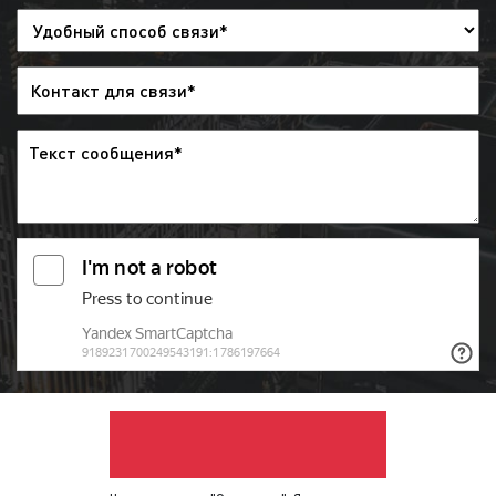
договоренности по медиаплану. Договор
направляется заказчику по электронной
почте, а оригиналы – по почте России или
курьером;
выход рекламы на радио:
после
заключения договора и проведения
оплаты, рекламный ролик направляется в
эфир радиостанции и загружается в
эфирную сетку. Изменить эфирную сетку
можно за 2 дня до начала размещения
рекламы. При необходимости заказчик
может дать распоряжения, чтобы
рекламный ролик был снят с эфира, но
денежные средства при этом заказчику
не возвращаются;
предоставление отчета
: после окончания
рекламной кампании заказчику
предоставляется отчет. Указанный отчет
предоставляется в виде
эфирной