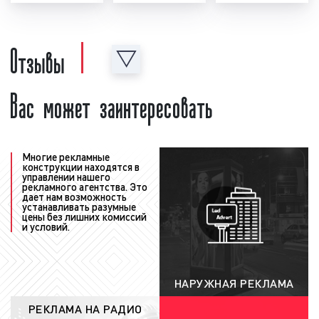
создание и проверка рекламного ролика:
перед тем, как запустить рекламу на радио,
необходимо создать рекламный материал, т.е.
Отзывы
рекламный ролик. Рекламный ролик может
быть предоставлен как рекламодателем, так
Вас может заинтересовать
и создан в нашей звукозаписывающей студии.
Для создания рекламного ролика нашими
специалистами рекламодатель должен
предоставить следующую информацию:
концепцию рекламы, примерный текст,
Многие рекламные
конструкции находятся в
условия акции, контакты и адреса. Также
управлении нашего
рекламного агентства. Это
рекламодатель может предоставить иную
дает нам возможность
информацию, важную с его точки зрения.
устанавливать разумные
цены без лишних комиссий
После создания рекламный ролик
и условий.
проверяется на соответствие требованиям
ФЗ «
О рекламе
». Ролик проверяется как
юристами нашей компании, так и юристами
НАРУЖНАЯ РЕКЛАМА
радиостанции. При необходимости в
РЕКЛАМА НА РАДИО
рекламный материал вносятся