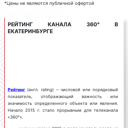
ролики-презентации;
*Цены не являются публичной офертой
репортажи;
спонсор-показа.
РЕЙТИНГ КАНАЛА 360° В
3) По наличию движения:
ЕКАТЕРИНБУРГЕ
статичные заставки;
слайд-шоу;
игровые ролики.
Зачастую, клиенты нашего рекламного
агентства спрашивают: «Какой вид рекламного
ролика необходимо использовать для
получения максимального эффекта от
Рейтинг
(англ. rating) – числовой или порядковый
размещения рекламы на канале 360 в
показатель, отображающий важность или
Екатеринбурге?». Отвечая на данный вопрос,
значимость определенного объекта или явления.
специалисты ООО «Фасад Медиа Групп»
Начало 2015 г. стало прорывным для телеканала
сообщают, что применение того или иного
«360°».
вида рекламного ролика определяется целью
рекламной кампании, её продолжительностью