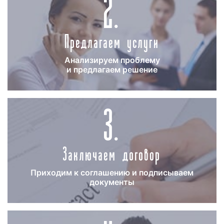
2.
рекламы. Минимальный срок размещения
рекламы на канале 360 составляет 1 день.
Предлагаем услуги
Максимальный срок ограничен бюджетом
заказчика и наличием или отсутствием
свободного эфирного времени на телеканале.
Анализируем проблему
и предлагаем решение
Зачастую, наши клиенты спрашивают: «На
какой срок лучше всего размещать рекламу на
3.
канале 360?». Отвечая на данный вопрос,
менеджеры нашей компании заявляют, что
длительность рекламной кампании на канале
360 определяется целью рекламной кампании
Заключаем договор
и ее бюджетом. Вместе с тем, мы советуем
размещать рекламу на телевидении минимум
2 недели. Однако, срок может быть и более
Приходим к соглашению и подписываем
документы
продолжительным. Необходимо помнить: чем
дольше реклама выходит в эфире телеканала,
тем больше людей из целевой аудитории
заказчика ее увидят.