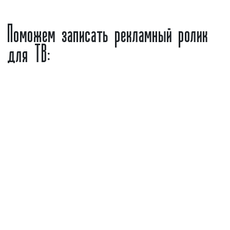
к нам, вы получите не только объективные
Поможем записать рекламный ролик
цены, но и высокий уровень сервиса.
для ТВ:
Сколько стоит запись рекламного
видеоролика?
«Сколько стоит изготовление рекламного
видеоролика?» - один из самых задаваемых
вопросов. Многие рекламодатели не имеют
возможности самостоятельно записать
рекламный ролик и вынуждены заказывать его
изготовление у сторонних организаций. На
рынке присутствуют различные компании,
которые оказывают услуги по созданию
рекламных материалов, в том числе и
видеороликов. Порой, цены на данные услуги
сильно различаются и заказчику не всегда