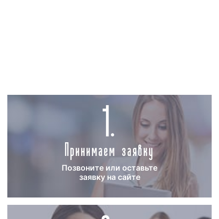
Для создания качественного рекламного
продукта, советуем обращаться к
профессионалам. Специалисты рекламного
агентства «Фасад Медиа Групп» обладают
необходимыми опытом и знаниями для
создания и записи продающих рекламных
роликов. Для изготовления качественного
1.
рекламного ролика обращайтесь к нам. Мы
сделаем!
Принимаем заявку
Сроки размещения рекламы на «360°»
в Екатеринбурге
Позвоните или оставьте
заявку на сайте
При размещении рекламы на канале 360 в
Екатеринбурге важным аспектом, значительно
влияющим на эффективность рекламной
кампании, являются сроки размещения