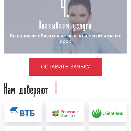
4.
Процесс размещения рекламы на канале 360
можно разделить на несколько этапов:
Оказываем услуги
подготовительный и выход рекламы в
телеэфир.
Выполняем обязательства в полном объеме и в
срок
запись рекламного ролика
: рекламный
материал создается заказчиком или
нашим рекламным агентством.
Изготовленный ролик проверяется на
ОСТАВИТЬ ЗАЯВКУ
соответствие ФЗ «О рекламе», а также
техническим требованиям;
Нам доверяют
подготовительный:
достигается
договоренность об условиях и ценах
размещения рекламы на телевидении,
заключается договор. Как правило,
данные действия занимают от 1 до 2
рабочих дней;
размещение рекламы:
рабочая группа