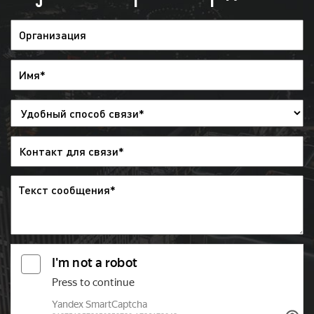
ТВ не может функционировать, в том числе, и без
рекламы. Денежные средства, поступающие в
бюджет телеканала от выхода рекламных роликов
в эфир, порой, представляют собой значительный
ресурс. Телеканалы не могут отказаться от
рекламы еще и потому, что многие проекты,
телепередачи финансируются из средств,
поступивших от размещения рекламы. Поэтому,
смотреть телеканал без рекламы невозможно. Да и
нужно ли?! Ведь реклама на ТВ – это, помимо всего
прочего, источник информации о продаваемых
товарах и оказываемых услугах.
Многие рекламодатели предпочитают размещать
рекламу на ведущих телеканалах, поскольку
реклама на ТВ в Екатеринбурге является
эффективным средством продвижения товаров и
услуг, популяризации бренда компании, а также
сообщения потенциальным клиентам и