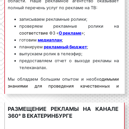
области. Наше рекламное агентство оказывает
полный перечень услуг по рекламе на ТВ:
записываем рекламные ролики;
проверяем рекламные ролики на
соответствие
ФЗ «
О рекламе
»;
готовим
медиаплан
;
планируем
рекламный бюджет
;
выпускаем ролик в телеэфир;
предоставляем отчет о выходе рекламы на
телеканалах.
Мы обладаем большим опытом и необх
одимыми
знаниями для проведения качественных и
эффективных рекламных кампаний на ТВ. Для
получения коммерческого предложения по
размещению рекламы на телевидении в
РАЗМЕЩЕНИЕ РЕКЛАМЫ НА КАНАЛЕ
Екатеринбурге
и Свердловской области
360° В ЕКАТЕРИНБУРГЕ
необходимо обращаться по телефону:
8 800 201-
23-74 или оставить заявку на сайте
.
Размещение