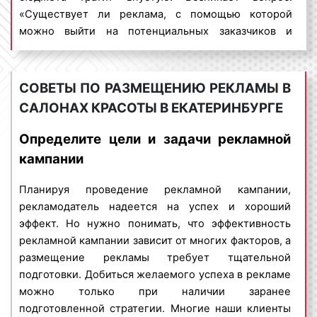
период размещения
рекламы
: чем больше
«Существует ли реклама, с помощью которой
период размещения рекламы в салонах
можно выйти на потенциальных заказчиков и
красоты, тем выше цена. Минимальным
покупателей, миновав людей, которым
периодом размещения является, как правило,
рекламируемый товар или услуга, не интересны?».
календарный месяц;
На данный вопрос можно дать положительный
СОВЕТЫ ПО РАЗМЕЩЕНИЮ РЕКЛАМЫ В
количество арендуемых поверхностей
:
ответ. Речь идет об индор-рекламе.
САЛОНАХ КРАСОТЫ В ЕКАТЕРИНБУРГЕ
очень часто при размещении рекламы в
салонах красоты установлено минимальное
Indoor-реклама – представляет собой
Определите цели и задачи рекламной
количество поверхностей, которое
разновидность рекламы, ориентированной на
кампании
необходимо арендовать. Так, при размещении
заранее определённую целевую аудиторию. Индор-
рекламы в салонах красоты необходимо
реклама дает возможность размещать рекламные
Планируя проведение рекламной кампании,
арендовать не менее 1 района, в котором
материалы в помещениях, зданиях и сооружениях
рекламодатель надеется на успех и хороший
может насчитываться несколько десятков или
самого широкого профиля:
эффект. Но нужно понимать, что эффективность
сотен адресов;
рекламной кампании зависит от многих факторов, а
многоэтажные дома;
сезонность
размещения
рекламы
: в январе,
размещение рекламы требует тщательной
бизнес-центры;
июне, июле, августе реклама в салонах
подготовки. Добиться желаемого успеха в рекламе
торговые центры;
красоты и зданиях стоит, как правило,
можно только при наличии заранее
поликлиники, МФЦ, ЖД вокзалы;
дешевле. Это объясняется тем, что многие
подготовленной стратегии. Многие наши клиенты
цирки, театры;
горожане разъезжаются и численность