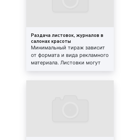
выделяют:
листовки, буклеты, баннеры, плакаты и
другие печатные материалы. Печатные
рекламные материалы очень популярны
Раздача листовок, журналов в
салонах красоты
среди рекламодателей, поскольку позволяют
Минимальный тираж зависит
с высокой эффективностью провести
от формата и вида рекламного
рекламную кампанию товаров и услуг.
материала. Листовки могут
Высокая эффективность обусловливается
как раздаваться, так и лежать
тем, что посетитель салона красоты со 100%
на ресепшн. В стоимость
вероятностью возьмет листовку, флаер или
входят печать и раздача
буклет и увидит размещенную на них
(предоставление места).
рекламу;
Отчет, гарантии
Пример печатных рекламных материалов в салоне
красоты:
реклама на мониторах в салонах красоты.