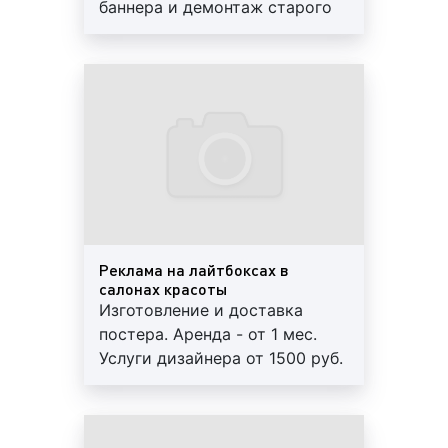
баннера и демонтаж старого
Пример рекламы в виде ростовой фигуры в салоне
оплачиваются отдельно.
красоты:
Стоимость баннера зависит от
размера и качества материала
брендирование входа и зоны ресепшн в
салонах красоты. Брендирование входной
группы и зоны ресепшн в салонах красоты
очень популярна, т.к. позволяет применять
различные рекламные материалы и
разнообразные форматы. Вместе с тем,
данный вид рекламы иногда сложно
Реклама на лайтбоксах в
салонах красоты
согласовать с руководством салона красоты;
Изготовление и доставка
Пример брендирования входа и зоны ресепшн в
постера. Аренда - от 1 мес.
салонах красоты:
Услуги дизайнера от 1500 руб.
Наличие свободных мест
уточняйте у менеджеров
рекламные плакаты на стенах в салонах