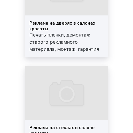
акциях и скидках;
Пример рекламного баннера на здании салона
Реклама на дверях в салонах
красоты:
красоты
Печать пленки, демонтаж
старого рекламного
проведение промоакций в салонах красоты.
материала, монтаж, гарантия
Данный формат зачастую использует клиенты,
отчет. Оказываем услиуги
рекламная кампания которых ориентирована
дизайна макета. Минимальный
на контакт с публикой. Как правило, данные
период - 6 мес.
клиенты либо рекламируют собственный
бренд, либо планируют вывести на рынок
новый товар или услугу.
Пример проведения промоакций в салоне красоты:
2)
В зависимости от форматов печатная реклама в
Реклама на стеклах в салоне
красоты