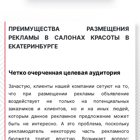
листовки, буклеты и другие форматы рекламы в
Предоставляем скидки
салонах красоты хорошо видны и обеспечивают
100% читаемость со стороны посетителей.
ПРЕИМУЩЕСТВА РАЗМЕЩЕНИЯ
РЕКЛАМЫ В САЛОНАХ КРАСОТЫ В
Сколько стоит размещение рекламы в
ЕКАТЕРИНБУРГЕ
салонах красоты в Екатеринбурге?
Стоимость размещения рекламы в салонах
красоты в Екатеринбурге не является
Четко очерченная целевая аудитория
фиксированной. Цены вариативны. Большое
влияние на ценовую политику оказывают:
Зачастую, клиенты нашей компании сетуют на то,
что при размещении рекламы объявление
формат рекламы
: листовки могут быть
воздействует не только на потенциальных
различных размеров, что влияет на
заказчиков и клиентов, но и на иных людей,
стоимость. Если реклама размещается на
которым данное рекламное предложение может
мониторах в салонах красоты, то на
быть не интересно. А это проблема, поскольку
стоимость влияет продолжительность или
рекламодатель некоторую часть рекламного
длина рекламного ролика;
бюджета тратит впустую. Возникает вопрос: