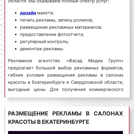
области. Мы оказываем полный спектр услуг:
дизайн
макета;
печать рекламы, запись роликов;
размещение рекламных материалов;
предоставление фотоотчета;
регулярный контроль;
демонтаж рекламы.
Рекламное агентство «Фасад Медиа Групп»
предлагает большой выбор рекламных форматов,
гибкие условия размещения рекламы в салонах
красоты в Екатеринбурге и Свердловской области,
выгодные цены. Для получения коммерческого
предложения по размещению рекламы в салонах
красоты в Екатеринбурге обращайтесь по
телефону:
8 800 201-23-74 или оставьте заявку на
РАЗМЕЩЕНИЕ РЕКЛАМЫ В САЛОНАХ
сайте
.
Размещение рекламы в
салонах красоты
КРАСОТЫ В ЕКАТЕРИНБУРГЕ
«под ключ» гарантируем!