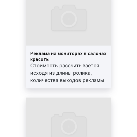
красоты. Данный формат рекламы является
чрезвычайно популярным и востребованным
среди клиентов нашего рекламного
агентства. Причина популярности кроется в
низкой стоимости изготовления, хорошей
заметности и долговечности данного
рекламного формата;
Реклама на мониторах в салонах
красоты
Пример рекламы на стене в салоне красоты:
Стоимость рассчитывается
исходя из длины ролика,
количества выходов рекламы
рекламные баннеры на фасаде салона
в час и продолжительности
красоты. Зачастую клиенты нашего
периода размещения рекламы.
рекламного агентства используют рекламу в
Оказываем услуги по
виде размещения баннера на фасаде здания
изготовлению ролика. Работы
салона красоты. Данная реклама прекрасно
выполняем "под ключ"
работает не только для достижения
брендовых целей, но и помогает
информировать население о проводимых