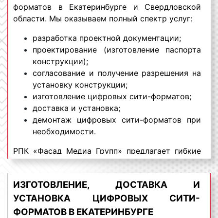
форматов в Екатеринбурге и Свердловской
области. Мы оказываем полный спектр услуг:
разработка проектной документации;
проектирование (изготовление паспорта
конструкции);
согласование и получение разрешения на
установку конструкции;
изготовление цифровых сити-форматов;
доставка и установка;
демонтаж цифровых сити-форматов при
необходимости.
РПК «Фасад Медиа Групп» предлагает гибкие
условия и выгодные цены изготовления
цифровых сити-форматов в Екатеринбурге и
ИЗГОТОВЛЕНИЕ, ДОСТАВКА И
Свердловской области. Для получения
коммерческого предложения по изготовлению
УСТАНОВКА ЦИФРОВЫХ СИТИ-
и установке диджитал сити-форматов в
ФОРМАТОВ В ЕКАТЕРИНБУРГЕ