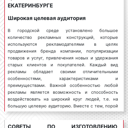
конструкции;
ЕКАТЕРИНБУРГЕ
срочность выполнения заказа;
наименование организации, бренда
Широкая целевая аудитория
компании.
В городской среде установлено большое
Предоставление указанной выше информации
количество рекламных конструкций, которые
является необходимым условием для
используются рекламодателями в целях
получения ценового предложения (прайса) по
продвижения бренда компании, популяризации
изготовлению цифровых сити-форматов. После
товаров и услуг, привлечения новых и удержания
получения указанной информации наши
старых клиентов и покупателей. Каждый вид
менеджеры смогут подготовить коммерческое
рекламы обладает своими отличительными
предложение с учетом ваших целей и задач.
особенностями, характеристиками и
преимуществами. Важной особенностью любой
рекламы является возможность и способность
Целевая аудитория рекламы в
воздействовать на широкий круг людей, т.е. на
Екатеринбурге
большую целевую аудиторию. Вместе с тем, порой
сложно добиться того, чтобы реклама работала на
Для получения максимального эффекта от
большую группу людей. Зачастую, рекламное
установки цифровых сити-форматов в
СОВЕТЫ ПО ИЗГОТОВЛЕНИЮ
объявление воздействует только на