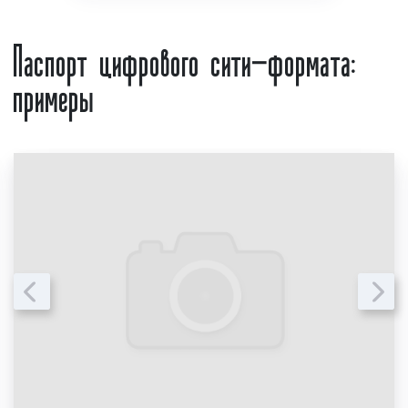
Более подробную информацию уточняйте
доставляем и устанавливаем
у наших менеджеров;
Паспорт цифрового сити-формата:
рекламную конструкцию
сезонность
изготовления
цифровых
примеры
сити-форматов
: в январе, июне, июле,
августе изготовление цифровых сити-
форматов, как правило, стоит дешевле.
Это объясняется тем, что многие
горожане разъезжаются и поток заказов
уменьшается. Весной, осенью, а также в
декабре количество заказов
увеличивается, что приводит к
увеличению цен;
срочность изготовления цифровых сити-
форматов
: срочное изготовление
цифровых сити-форматов стоит дороже.
Это обусловлено тем, что в кротчайшие
сроки требуется задействовать больше
трудовых ресурсов;
способ оплаты
: при оплате работ по