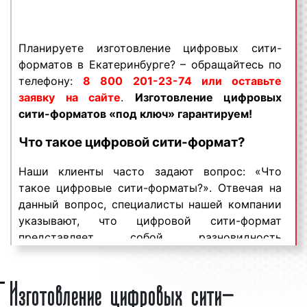
Екатеринбурге обращайтесь по телефону:
8
800 201-23-74 или оставьте заявку на
сайте
.
Изготовление цифровых сити-
Планируете изготовление цифровых сити-
форматов «под ключ» гарантируем!
форматов в Екатеринбурге? – обращайтесь по
Цифровые сити-форматы пользуются
телефону:
8 800 201-23-74 или оставьте
большим
спросом
заявку на сайте
среди представителей бизнеса.
.
Изготовление цифровых
Востребованность данного вида рекламной
сити-форматов «под ключ» гарантируем!
конструкции объясняется целым рядом
Что такое цифровой
сити-формат
?
факторов:
Наши клиенты часто задают вопрос: «Что
хорошая заметность;
такое цифровые сити-форматы?». Отвечая на
массовый охват аудитории;
данный вопрос, специалисты нашей компании
разнообразие форм и характеристик;
указывают, что цифровой сити-формат
непрерывное воздействие на целевую
представляет собой разновидность
аудиторию;
светодиодного экрана
, который
низкие цены и регулярные скидки.
устанавливается на улицах города и
Изготовление цифровых сити-
Цифровые сити-форматы являются
предназначен для трансляции рекламы в виде
эффективным средством для рекламирования
текстовых сообщений,
анимации
,