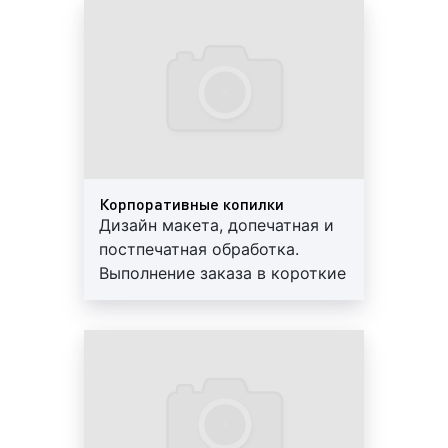
размещенное на перфопленке,
Предоставляем скидки и
воспринимается как единое целое. При
гарантии
оклейке объекта перфопленкой наши
специалисты используют продукцию таких
производителей, как: «Orafol» (Германия),
«One Way Vision» (США), «BGS» (Китай).
При ультрафиолетовой печати могут
использоваться различные материалы:
Корпоративные копилки
Дизайн макета, допечатная и
бумажные носители (матовая и глянцевая
постпечатная обработка.
бумага, бумага на фотооснове);
Выполнение заказа в короткие
полимерные плёнки (глянцевые, матовые, со
сроки. Используются
светорассеивающим покрытием);
современные материалы.
баннерные материалы (на синтетической
Предоставляем скидки и
основе с водостойким покрытием);
гарантии
текстиль (холст и синтетические ткани);
стеклотканевые обои;
стекло, оргстекло;