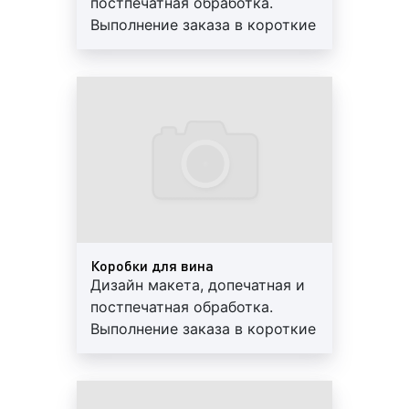
постпечатная обработка.
Фальцовка;
Выполнение заказа в короткие
Вырубка;
сроки. Используются
Высечка;
современные материалы.
Конгрев;
Предоставляем скидки и
Кашировка;
гарантии
Биговка или штриховка;
Вкладка и вклейка;
Шитьё;
Склейка и обжим;
Маркировка и упаковка;
Брошюровка;
Ламинирование;
Коробки для вина
Тиснение.
Дизайн макета, допечатная и
постпечатная обработка.
Как видим, наша рекламно-производственная
Выполнение заказа в короткие
компания оказывает полный перечень услуг по
сроки. Используются
изготовлению сувенирной продукции. Все услуги
современные материалы.
оказываются нами на высоком профессиональном
Предоставляем скидки и
уровне. Благодаря современному и качественному