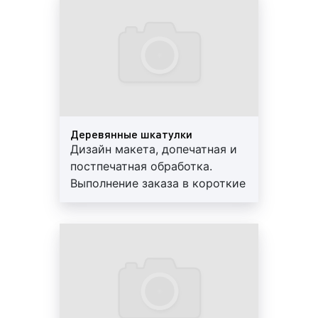
следующие услуги:
гарантии
разработка дизайна или общей концепции
конечного изделия;
изготовление электронного макета изделия с
использованием программного обеспечения
(программы верстки);
корректорская вычитка/правка текстового
содержания макета;
Деревянные шкатулки
Дизайн макета, допечатная и
внесение необходимых коррекций в макет с
постпечатная обработка.
учётом особенностей печатного и
Выполнение заказа в короткие
послепечатного оборудования
сроки. Используются
(цветокоррекция, расстановка треппинга и т.
современные материалы.
д.);
Предоставляем скидки и
изготовление цветопробы (цветного образца
гарантии
конечного изделия);
изготовление электронного спуска полос с
учётом последующей послепечатной
обработки изделия (биговка, фальцовка, резка