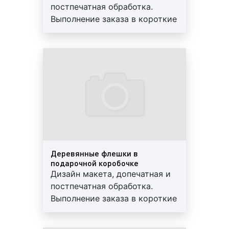
слоя, на котором изображается реклама;
постпечатная обработка.
клеевого слоя, с помощью которого
Выполнение заказа в короткие
стикер клеится к поверхности; бумаги,
сроки. Используются
закрывающей клеящий слой. Данный
современные материалы.
материал является одним из самых
Предоставляем скидки и
популярных, поскольку отличается
гарантии
повышенной прочностью, хорошим
качеством и относительно невысокой
ценой;
перфорированная пленка
представляет
собой ПВХ-пленку с клеевым слоем и
перфорационными отверстиями,
занимающими до половины всей ее площади.
Деревянные флешки в
Перфорированная пленка используется, как
подарочной коробочке
правило, для оклейки стекод. Оклейка стекол
Дизайн макета, допечатная и
перфорированной пленкой не лишает людей
постпечатная обработка.
возможности рассматривать объекты на
Выполнение заказа в короткие
улице. В то же время, не смотря на
сроки. Используются
перфорацию, информация или объявление,
современные материалы.