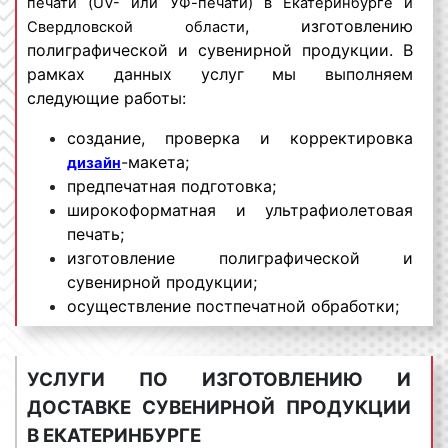
печати (UV- или УФ-печати) в Екатеринбурге и
, изготовлению
Свердловской области
полиграфической и сувенирной продукции. В
рамках данных услуг мы выполняем
следующие работы:
создание, проверка и корректировка
-макета;
дизайн
предпечатная подготовка;
широкоформатная и ультрафиолетовая
печать;
изготовление полиграфической и
сувенирной продукции;
осуществление постпечатной обработки;
доставка изготовленной продукции по
адресу заказчика;
УСЛУГИ ПО ИЗГОТОВЛЕНИЮ И
предоставление гарантий на выполненный
заказ.
ДОСТАВКЕ СУВЕНИРНОЙ ПРОДУКЦИИ
В ЕКАТЕРИНБУРГЕ
Производственный отдел нашей компании