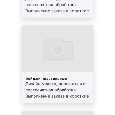
современное и качественное оборудование при
постпечатная обработка.
выполнении работ по изготовлению сувенирной,
Выполнение заказа в короткие
корпоративной продукции. Благодаря новому
сроки. Используются
оборудованию и профессионализму наших рабочих
современные материалы.
качество изготовленной продукции всегда
Предоставляем скидки и
находится на высоте. Итак, при изготовлении
гарантии
сувенирной продукции нами используется
следующее оборудование:
Xerox Iridesse Production Press;
Система конвертопечати Intec ColorSplash
CS5600;
Guowang GW92F - бумагорезательная машина
Бейджи пластиковые
(K-92T);
Дизайн макета, допечатная и
Ламинатор автоматический для лазерной
постпечатная обработка.
печати DIGITIZER-390A;
Выполнение заказа в короткие
Ламинатор-автомат KOMFI AMIGA 52A, 53х80
сроки. Используются
см (демо);
современные материалы.
Аппликатор двухстороннего скотча
Предоставляем скидки и