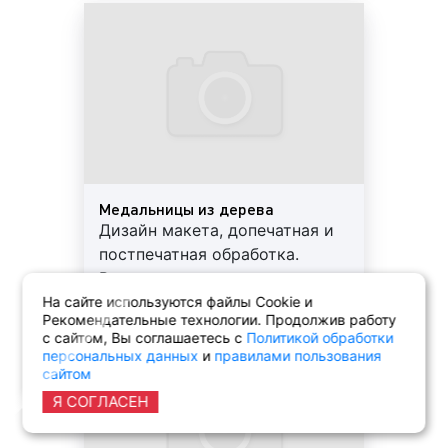
Предоставляем скидки и
гарантии
Медальницы из дерева
Дизайн макета, допечатная и
постпечатная обработка.
Выполнение заказа в короткие
сроки. Используются
На сайте используются файлы Cookie и
Рекомендательные технологии. Продолжив работу
современные материалы.
с сайтом, Вы соглашаетесь с
Политикой обработки
Предоставляем скидки и
персональных данных
и
правилами пользования
гарантии
сайтом
Я СОГЛАСЕН