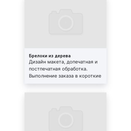
PolyTAPER-1000;
гарантии
Ниткошвейная машина DIGITAL-340SX;
Гидравлический резак FRONT H720RT;
Планшетный режущий плоттер с
автоматическим вакуумным самонакладом
материала iECHO PK-0604;
Биговально-фальцевальный аппарат Multigraf
Touchline CF-375.
Брелоки из дерева
Дизайн макета, допечатная и
Как можно видеть, наше производство
постпечатная обработка.
оборудовано по последнем слову техники, что
Выполнение заказа в короткие
позволяет нам быть на высоте, оказывая услуги на
сроки. Используются
профессиональном уровне и в установленный
современные материалы.
договором срок.
Предоставляем скидки и
гарантии
Сколько стоит изготовление сувенирной
продукции в Екатеринбурге?