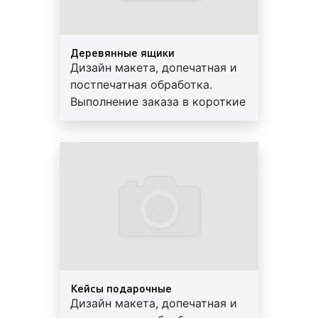
и т. д.);
изготовление цветоделённых диапозитивов
(вывод плёнок) или отправка электронных
Деревянные ящики
спусков полос на устройство CTP для
Дизайн макета, допечатная и
изготовления печатных форм;
постпечатная обработка.
изготовление печатных форм для печатного
Выполнение заказа в короткие
оборудования для последующей печати
сроки. Используются
изделия.
современные материалы.
Каждый этап включается в процесс или
Предоставляем скидки и
исключается из него в зависимости от
гарантии
производственной необходимости.
К услугам постпресс, оказываемых нашей
компанией, относятся:
Лакирование и нанесение клея;
Нумерация;
Кейсы подарочные
Перфорация;
Дизайн макета, допечатная и
Подрезка и разрезка;