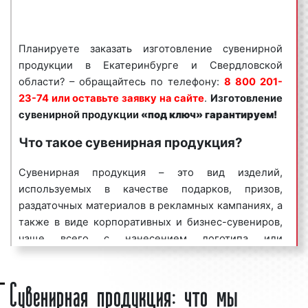
изготавливает баннеры, плакаты, перетяжки,
постеры, строительные сетки, визитки,
флаеры, буклеты, а также различную
Планируете заказать изготовление сувенирной
сувенирную продукцию на современном
продукции в Екатеринбурге и Свердловской
оборудовании. В работе мы используем
области? – обращайтесь по телефону:
8 800 201-
специальные промышленные станки, благодаря
23-74 или оставьте заявку на сайте
.
Изготовление
которым заказы выполняем качественно и
сувенирной продукции
«под ключ» гарантируем!
быстро. Благодаря современному
Что такое сувенирная продукция?
оборудованию и профессионализму наших
рабочих мы можем изготавливать практически
Сувенирная продукция – это вид изделий,
неограниченный круг полиграфической и
используемых в качестве подарков, призов,
сувенирной продукции, печатать различные
раздаточных материалов в рекламных кампаниях, а
рекламные материалы. Беремся также и за
также в виде корпоративных и бизнес-сувениров,
нестандартные заказы, носящие
чаще всего с нанесением логотипа или
индивидуальный характер, выделяющие
фирменного стиля заказчика на самом продукте
нашего заказчика на фоне конкурентов.
Сувенирная продукция: что мы
или его упаковке. Часто употребляются термины
Каждый день к нам поступает большое
промоподарки, промосувениры, бизнес-подарки,
количество заявок от наших клиентов.
корпоративный мерч. Промотовары являются