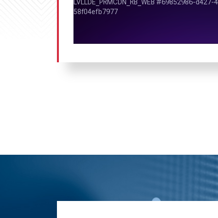
«Наше Радио» обладает большой п
радиослушателей и является одной из 
в России. За годы своей деятель
получило широкую известность и в
вещания. Благодаря качественному 
радийному контенту, круглосуточном
музыкальным композициям «Наше
собирает большую зрительскую аудито
«Наше Радио» входит в ТОП-1
музыкальных радиостанций Росси
«Наше Радио» входит в тройку р
аудитории «Все 16-43 года».
«Наше Радио» занимает первое