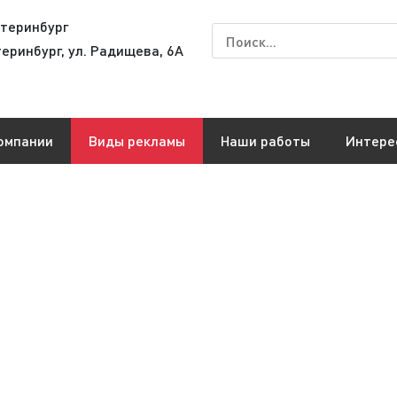
теринбург
теринбург, ул. Радищева, 6А
омпании
Виды рекламы
Наши работы
Интере