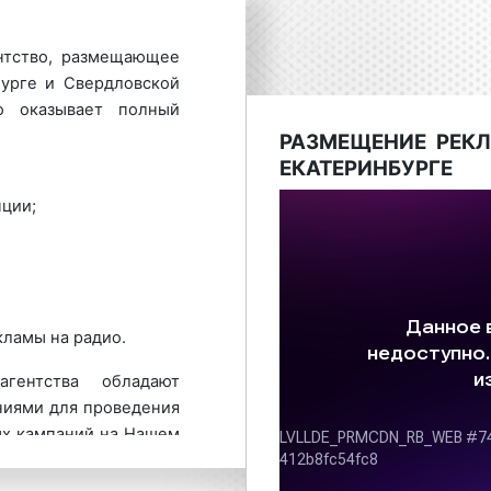
нтство, размещающее
урге и Свердловской
о оказывает полный
РАЗМЕЩЕНИЕ РЕК
ЕКАТЕРИНБУРГЕ
ции;
кламы на радио.
гентства обладают
иями для проведения
ых кампаний на Нашем
ого предложения по
о в Екатеринбурге и