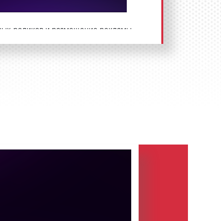
ных роликов и размещение рекламы
есь по телефону:
8 800 201-23-
а сайте
.
Размещение рекламы «под
ама на Нашем Радио в
йская музыкальная радиостанция,
4 декабря 1998 г. с песни «В наших
 «Наше радио» было основано как
оект «
ЛогоВАЗа
»
Бориса
poration
Руперта Мердока
. Одним
останции был известный деятель
в
. В настоящее время радиостанция