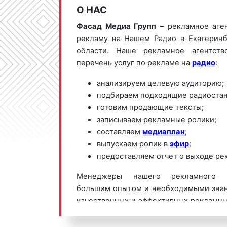
О НАС
Фасад Медиа Групп
– рекламное аге
рекламу на Нашем Радио в Екатеринб
области. Наше рекламное агентств
перечень услуг по рекламе на
радио
:
анализируем целевую аудиторию;
подбираем подходящие радиостан
готовим продающие тексты;
записываем рекламные ролики;
составляем
медиаплан
;
выпускаем ролик в
эфир
;
предоставляем отчет о выходе ре
Менеджеры нашего рекламного а
большим опытом и необходимыми знан
качественных и эффективных рекламн
Радио. Для получения коммерческ
размещению рекламы на Нашем Ради