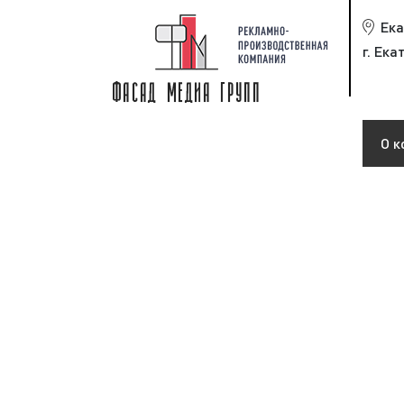
Ека
г. Ека
О к