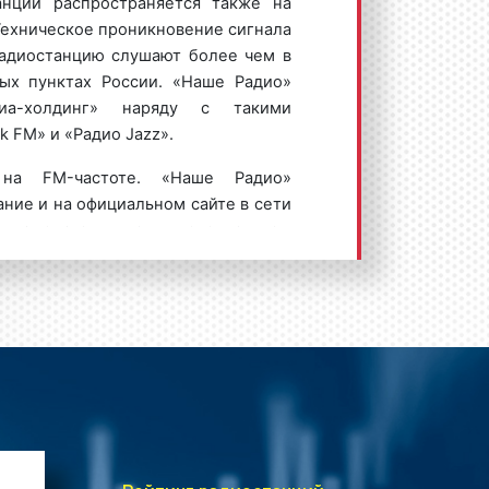
анции распространяется также на
Техническое проникновение сигнала
ый читает диктор или несколько
Радиостанцию слушают более чем в
ик может быть записан и озвучен
ых пунктах России. «Наше Радио»
провождение при спотовых роликах
иа-холдинг» наряду с такими
льным. Однако наличие музыки
k FM» и «Радио Jazz».
на воспринимаемость рекламной
елями.
 на FM-частоте. «Наше Радио»
ание и на официальном сайте в сети
ного ролика на «Наше Радио»:
кламодатели с удовольствием
астоте «Нашего Радио», привлекая
ельно повышая уровень продаж.
тоты вещания «Наше Радио» можно
и
– это радиоспектакли, в рамках
какая-либо сценка. Как правило,
сят шуточный характер, являются
времени и хорошо запоминаются