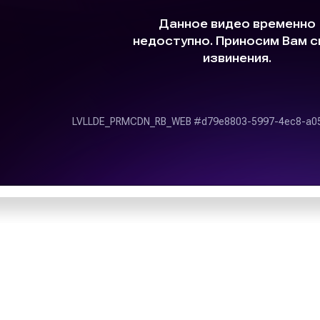
«Наше Радио» входит 
ламных кампаний;
«
Мультимедиа-холдинг
»
средства достижения
сенатор
Виталий Богдано
фраза: «Наша музыка – на
адиостанциях;
Интересно!
«Наше Рад
тивности размещения
ежегодного фестиваля 
был проведен 10-11 декаб
паний специалисты
случаю первой годовщины
а Групп» записывают
в эфир радиостанций,
я рекламы на радио,
Территория вещани
работе. Выбирая наше
сокий уровень сервиса
Вещание «Нашего радио»
екламное агентство
всей России, со 100% ох
удничеству.
области. Сеть вещания
России. Сигнал распрос
рубежом сигнал доступен
Помимо эфирного веща