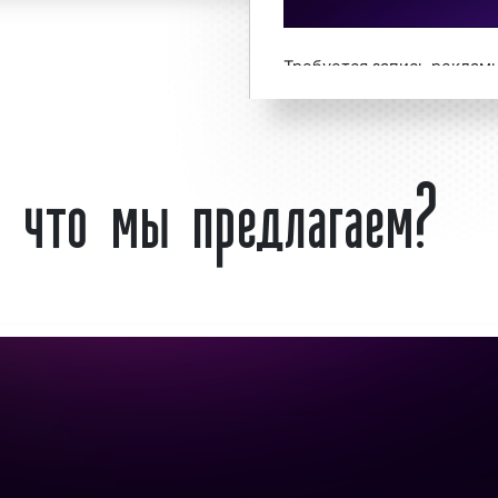
ащаться по телефону:
на сайте
.
Размещение
Требуется запись реклам
руем!
на радио? – обращайт
а Групп» выполнило
74 или оставьте заявку н
: что мы предлагаем?
змещению рекламы на
ключ» гарантируем!
 клиенты используют
рдловской области в
азмещения рекламы.
Что такое рекл
 тем, что аудитория
Екатеринбурге?
ы человек. Большая
 массовым охватом
Наше Радио
– это росси
эффективным способом
начавшая свое вещание 1
глазах»
группы «Кино»
.
совместный пр
овождает
рекламные
Березовского
и
News Cor
из соучредителей ради
г;
искусства
Михаил Козыре