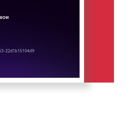
в состав музыкального холдинга
, владельцем которого является
в
. Слоганом радиостанции является
ше радио. Сделано в России».
ио» является организатором
«
Нашествие
». Фестиваль впервые
ря 1999 года в ДК им. Горбунова по
 открытия «Нашего Радио».
я Нашего радио
 распространяется на территорию
ватом Екатеринбурга и Свердловской
 охватывает более 200 городов в
траняется также и за границу. За
 также в Казахстане и Финляндии.
ния, музыкальные произведения