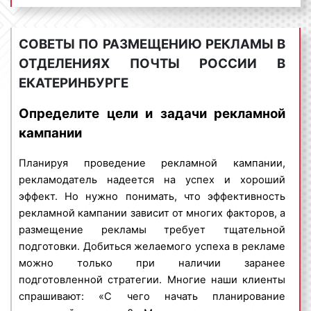
покупателей, миновав людей, которым
рекламируемый товар или услуга, не интересны?».
Сколько стоит размещение рекламы в
На данный вопрос можно дать положительный
СОВЕТЫ ПО РАЗМЕЩЕНИЮ РЕКЛАМЫ В
отделениях Почты России в
ответ. Речь идет об индор-рекламе.
ОТДЕЛЕНИЯХ ПОЧТЫ РОССИИ В
Екатеринбурге?
ЕКАТЕРИНБУРГЕ
Indoor-реклама – представляет собой
разновидность рекламы, ориентированной на
Стоимость размещения рекламы в отделениях
Определите цели и задачи рекламной
заранее определённую целевую аудиторию. Индор-
Почты России в Екатеринбурге не является
кампании
реклама дает возможность размещать рекламные
фиксированной. Цены вариативны. Большое
материалы в помещениях, зданиях и сооружениях
влияние на ценовую политику оказывают:
Планируя проведение рекламной кампании,
самого широкого профиля:
формат рекламы
: листовки могут быть
рекламодатель надеется на успех и хороший
многоэтажные дома;
различных размеров, что влияет на
эффект. Но нужно понимать, что эффективность
бизнес-центры;
стоимость. Если реклама размещается на
рекламной кампании зависит от многих факторов, а
торговые центры;
мониторах в отделениях Почты России, то на
размещение рекламы требует тщательной
поликлиники, МФЦ, ЖД вокзалы;
стоимость влияет продолжительность или
подготовки. Добиться желаемого успеха в рекламе
цирки, театры;
длина рекламного ролика;
можно только при наличии заранее
рестораны, кафе;
период размещения
рекламы
: чем больше
подготовленной стратегии. Многие наши клиенты
салоны красоты;
период размещения рекламы в отделениях
спрашивают: «С чего начать планирование
автовокзалы, аэропорты и другие помещения.