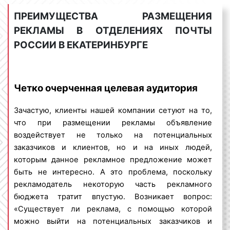
оказываемых услугах. Люди,
А3
– 297 х 420 мм;
ПРЕИМУЩЕСТВА РАЗМЕЩЕНИЯ
которые получают СМС
А4
– 210 х 297 мм;
сообщения, является
А5
– 148 х 210 мм;
РЕКЛАМЫ В ОТДЕЛЕНИЯХ ПОЧТЫ
посетителями отделений
А6
– 105 x 148 мм;
РОССИИ В ЕКАТЕРИНБУРГЕ
Почты России, давшими свое
А7
– 74×105 мм.
согласие на обработку
Приводим для примера различные форматы
персональных данных. СМС
рекламных макетов:
Четко очерченная целевая аудитория
сообщения приходят от Почты
России. Данный способ
Зачастую, клиенты нашей компании сетуют на то,
распространения информации
что при размещении рекламы объявление
является законным и
Реклама в отделениях Почты России отличается
воздействует не только на потенциальных
безопасным
тем, что рекламные материалы располагаются на
заказчиков и клиентов, но и на иных людей,
уровне глаз потенциального клиента или
которым данное рекламное предложение может
покупателя. Удачное расположение рекламы
быть не интересно. А это проблема, поскольку
приводит к тому, что листовки, буклеты и другие
рекламодатель некоторую часть рекламного
форматы рекламы в отделениях Почты России
бюджета тратит впустую. Возникает вопрос:
хорошо видны и обеспечивают 100% читаемость со
«Существует ли реклама, с помощью которой
стороны посетителей.
можно выйти на потенциальных заказчиков и