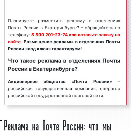
России
«под ключ» гарантируем!
Реклама в отделениях Почты России
Планируете разместить рекламу в отделениях
пользуется
большим спросом
среди
Почты России в Екатеринбурге? – обращайтесь по
представителей бизнеса. Востребованность
телефону:
8 800 201-23-74 или оставьте заявку на
рекламы в отделениях Почты России объясняется
сайте
.
Размещение рекламы в отделениях Почты
целым рядом факторов:
России
«под ключ» гарантируем!
высокая
частота контактов
;
Что такое реклама в отделениях Почты
массовый охват аудитории;
России в Екатеринбурге?
разнообразие рекламных форматов;
непрерывное воздействие на целевую
Акционерное общество «Почта России»
–
аудиторию;
российская государственная компания, оператор
низкие цены и регулярные скидки.
российской государственной почтовой сети.
Реклама в отделениях Почты России является
Член Всемирного почтового союза. Главный офис
эффективным средством для увеличения потока
(контора) – в Екатеринбурге. До 1 октября 2019 года
Реклама на Почте России: что мы
клиентов и повышения процента продаж. Многие
являлась федеральным государственным
клиенты нашего рекламного агентства используют
унитарным предприятием. Находится в ведении