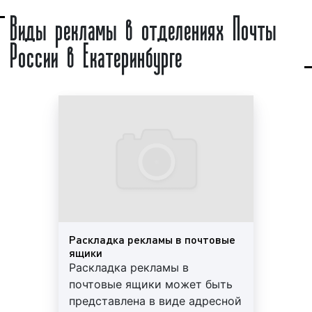
помещений – это информационное сообщение о
Виды рекламы в отделениях Почты
товаре или услуге, размещаемое на стационарных
России в Екатеринбурге
стендах, мониторах и других рекламных
конструкциях, установленных внутри помещений,
зданий и сооружений. Иногда рекламу внутри
помещений называют «внутренняя реклама»,
«интерьерная реклама» или «Indoor Advertising».
Индор-реклама представляет собой разновидность
рекламы «Out of Home».
Реклама в отделениях Почты России является
одним из ярких представителей индор-рекламы.
Главным достоинством indoor-рекламы является
возможность предложить товар или услугу заранее
определенному кругу людей. Состав целевой
Раскладка рекламы в почтовые
аудитории при проведении рекламной кампании с
ящики
Раскладка рекламы в
использованием индор-форматов можно с
почтовые ящики может быть
легкостью спрогнозировать. Данное
представлена в виде адресной
обстоятельство позволяет рекламодателям