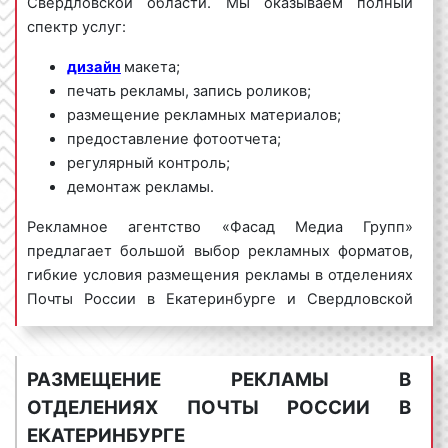
Свердловской области. Мы оказываем полный
спектр услуг:
дизайн
макета;
печать рекламы, запись роликов;
размещение рекламных материалов;
предоставление фотоотчета;
регулярный контроль;
демонтаж рекламы.
Рекламное агентство «Фасад Медиа Групп»
предлагает большой выбор рекламных форматов,
гибкие условия размещения рекламы в отделениях
Почты России в Екатеринбурге и Свердловской
области, выгодные цены. Для получения
коммерческого предложения по размещению
рекламы в отделениях Почты России в
РАЗМЕЩЕНИЕ РЕКЛАМЫ В
Екатеринбурге обращайтесь по телефону:
8 800
ОТДЕЛЕНИЯХ ПОЧТЫ РОССИИ В
201-23-74 или оставьте заявку на
ЕКАТЕРИНБУРГЕ
сайте
.
Размещение рекламы в отделениях Почты