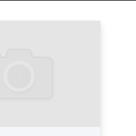
наках: пример на фото выше
: пример на фото выше
пример на фото выше
: пример на фото выше
тах: пример на фото выше
имер на фото выше
ламы в Екатеринбурге