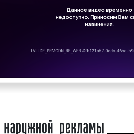
так называемой ООН-
ма в Екатеринбурге
вне помещений, пре
популяризации бренда
популярный канал р
магазина или офиса,
информации о товарах и
ния процента продаж.
омпании используют
Примеры наружной
 Екатеринбурге для
представлены на фото:
снове. Однако перед
 наружной рекламы
Примеры наружной
 на ее установку и
представлены на фото:
ой или муниципальной
Реклама на афишах: пр
 «Фасад Медиа Групп»
ческой документации и
конструкций наружной
 наружной рекламы
е. Выбирая компанию
Реклама на брандмауэр
сокий уровень сервиса
ь, мы будем рады