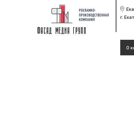
Ека
г. Ека
О к