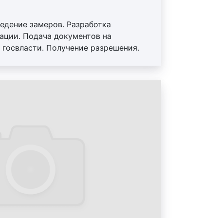
типу рекламной
ведение замеров. Разработка
т различные виды наружной
ации. Подача документов на
ге. Традиционно к конструкциям
 госвласти. Получение разрешения.
сятся:
а
а
;
ый щит);
н
;
о
(бегущая строка);
 короб);
ель
;