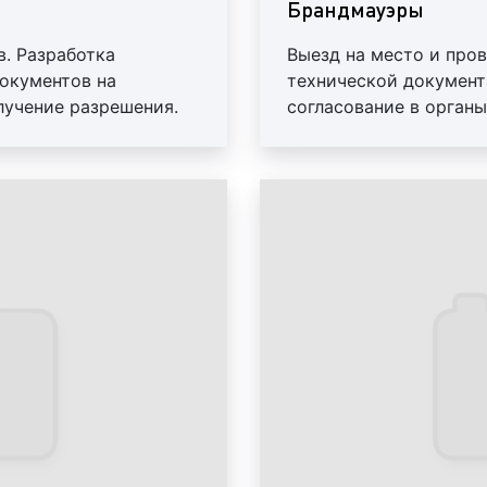
Брандмауэры
Согласно 
в. Разработка
Выезд на место и про
конструкци выделяю
окументов на
технической документ
рекламы в Екатеринбур
лучение разрешения.
согласование в органы
наружной рекламы отно
Предоставление отчет
крышная установк
билборд
(рекламн
суперсайт
;
видеоэкран
;
призматрон
;
панель-кронштей
перетяжка
;
брандмауэр
;
электронное табл
вывеска
(световой
дорожный указат
сити-формат
;
пилларсы
;