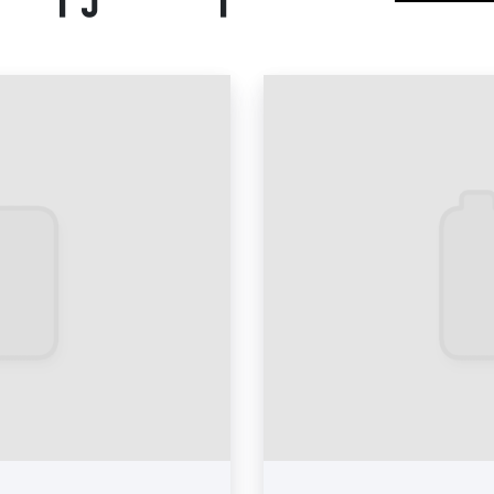
Реклама на дорожных з
Реклама на остановках
Реклама на пилларах: 
Реклама на ситибордах
Реклама на сити-форма
Реклама на тумбах: пр
Виды наружной рек