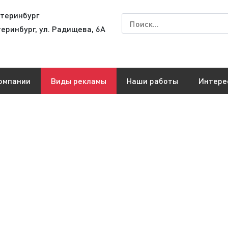
теринбург
теринбург, ул. Радищева, 6А
омпании
Виды рекламы
Наши работы
Интере