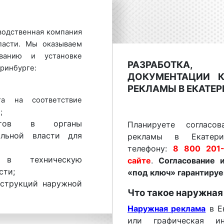
водственная компания
ласти. Мы оказываем
ванию и установке
РАЗРАБОТКА
ринбурге:
ДОКУМЕНТАЦИИ 
РЕКЛАМЫ В ЕКАТЕР
та на соответствие
;
нтов в органы
Планируете согласо
альной власти для
рекламы в Екатери
телефону:
8 800 201-
к в техническую
сайте
.
Согласование 
сти;
«под ключ» гарантируе
нструкций наружной
Что такое наружная
Наружная реклама
в Ек
или графическая ин