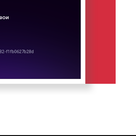
рекламе:
Out Of Home
– реклама
дставляющая собой развитый,
аспространения и получения
 услугах.
 рекламы в Екатеринбурге
 рекламы в Екатеринбурге
имер на фото выше
ах: пример на фото выше