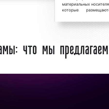
ания «Фасад Медиа
материальных носителях
 приемлемые цены на
которые размещают
тации на установку
конструкциях в целях
 законной установки
клиентам информаци
 в Екатеринбурге
оказываемых услугах.
ли оставьте заявку на
ламы: что мы предлагае
екламы «под ключ»
Материальными носи
Екатеринбурге являю
листовки
и др. В после
 в Екатеринбурге
чаще встречается ди
ди представителей
(наружная
светодио
анность данного вида
наружной рекламы
торов:
инфраструктуры, пре
баннеров, постеров, пла
Рекламные конструкци
дорогах, перекрестка
возле объектов трансп
на АЗС. Наружная рекл