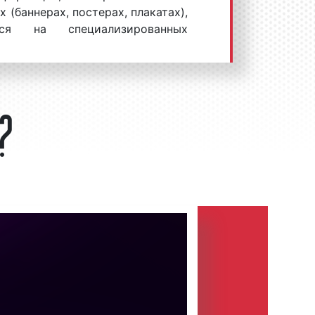
 (баннерах, постерах, плакатах),
ся на специализированных
 предоставления потенциальным
и о продаваемых товарах и
м?
телями наружной рекламы в
тся
баннеры
,
постеры
,
плакаты
,
днее время в Екатеринбурге все
джитал-реклама или цифровая
дная
) реклама. Конструкции
 – это объекты городской
дназначенные для размещения
катов и т.д.
и устанавливаются на улицах,
х, крышах зданий и сооружений,
ортной инфраструктуры, а также
ама в Екатеринбурге относится к