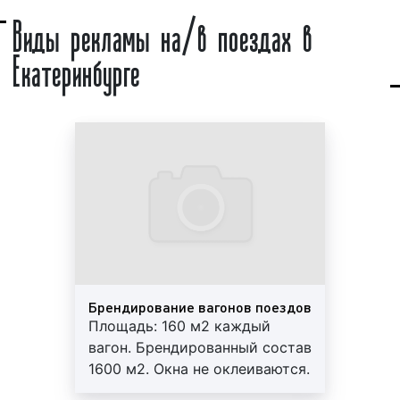
Виды рекламы на/в поездах в
Реклама в поездах в Екатеринбурге получила
широкое распространение с начала 90-х годов,
Екатеринбурге
когда до 70% поездов отправлялись в путь с
рекламой на борту. В настоящее время реклама в
поездах является одним из самых востребованных
и эффективных видов транзитной рекламы как в
Екатеринбурге, так и во всей России. Доля
транзитной рекламы в Екатеринбурге достигла 20%
среди всех видов рекламы. Бизнесмены в среднем
на рекламу на/в поездах тратят более 5% прибыли.
Примеры рекламы в поездах в Екатеринбурге
представлены на фото:
Брендирование вагонов поездов
Площадь: 160 м2 каждый
Реклама на подголовниках в поездах на фото выше
вагон. Брендированный состав
1600 м2. Окна не оклеиваются.
Изготовление, монтаж и