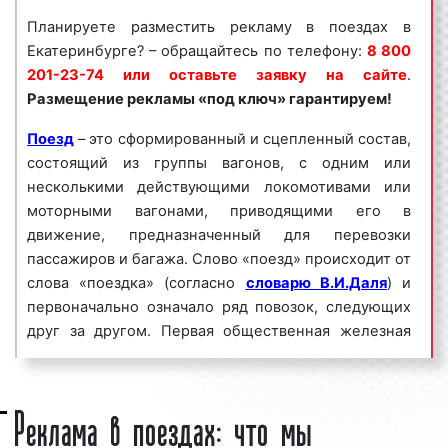
рекламы в
поездах
«под ключ» гарантируем!
Планируете разместить рекламу в поездах в
Екатеринбурге? – обращайтесь по телефону:
8 800
Реклама в поездах пользуется
большим
201-23-74 или оставьте заявку на сайте
.
спросом
среди представителей бизнеса.
Размещение рекламы «под ключ» гарантируем!
Востребованность рекламы в поездах дальнего
следования среди бизнесменов объясняется целым
Поезд
– это сформированный и сцепленный состав,
рядом факторов:
состоящий из группы вагонов, с одним или
несколькими действующими локомотивами или
высокая
частота контактов
;
моторными вагонами, приводящими его в
массовый охват аудитории;
движение, предназначенный для перевозки
большое количество поездов;
пассажиров и багажа. Слово «поезд» происходит от
разнообразие рекламных форматов;
слова «поездка» (согласно
словарю В.И.Даля
) и
непрерывное воздействие на целевую
первоначально означало ряд повозок, следующих
аудиторию;
друг за другом. Первая общественная железная
низкие цены и регулярные скидки.
дорога была открыта в 1825 г. Первым паровозом
Реклама в поездах в Екатеринбурге является
был «Locomotion», чье название впоследствии
Реклама в поездах: что мы
эффективным средством для увеличения потока
стало нарицательным. Поезда Екатеринбурга
клиентов и повышения процента продаж. Многие
являются не только транспортными средствами, но