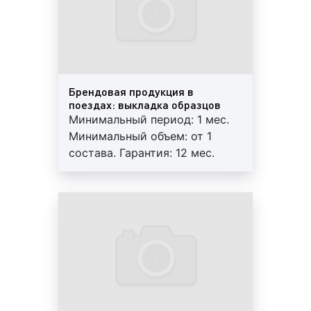
Рекламные листовки в поездах на фото выше
Реклама на лайтбоксах в поездах на фото выше
Виды рекламы в поездах в
Брендовая продукция в
поездах: выкладка образцов
Екатеринбурге
Минимальный период: 1 мес.
Минимальный объем: от 1
Каждый день поездами дальнего следования
состава. Гарантия: 12 мес.
перевозятся тысячи пассажиров. Данная отрасль
Регулярный контроль.
является одной из самых востребованных.
Пассажиры поездов дальнего следования – это
покупатели товаров и заказчики работ и услуг.
Поэтому, рекламодатели давно и по достоинству
оценили преимущества размещения данного вида
транзитной рекламы.
Многие клиенты нашей компании задаются
вопросом: какую рекламу можно размещать в