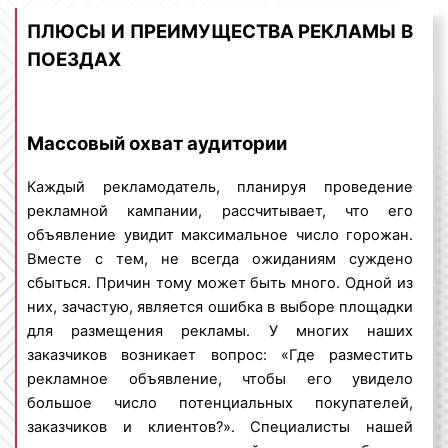
ПЛЮСЫ И ПРЕИМУЩЕСТВА РЕКЛАМЫ В
Целевая аудитория
рекламы в поездах дальнего
ПОЕЗДАХ
следования в Екатеринбурге – это круг людей,
которым потенциально может быть интересен
рекламируемый товар или предлагаемая услуга.
«На кого направлена реклама в поездах дальнего
Массовый охват аудитории
следования?» – такой вопрос мы часто слышим от
своих клиентов. Специалисты нашего рекламного
Каждый рекламодатель, планируя проведение
агентства отвечают, что реклама в поездах
рекламной кампании, рассчитывает, что его
дальнего следования ориентирована на широкий
объявление увидит максимальное число горожан.
круг людей. Целевой аудиторией рекламы в
Вместе с тем, не всегда ожиданиям суждено
данном виде транспорта являются пассажиры
сбыться. Причин тому может быть много. Одной из
поезда, провожающие, а также горожане, если
них, зачастую, является ошибка в выборе площадки
речь идет о брендировании вагонов поезда. Во
для размещения рекламы. У многих наших
время ожидания поезда люди видят рекламу на
заказчиков возникает вопрос: «Где разместить
вагонах. Находясь внутри поезда, пассажиры
рекламное объявление, чтобы его увидело
получают рекламную информацию, размещенную
большое число потенциальных покупателей,
на стикерах, или смотрят рекламные ролики,
заказчиков и клиентов?». Специалисты нашей
прокручиваемые на мониторах.