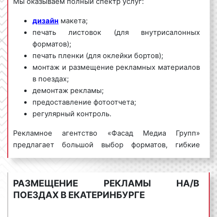
Мы оказываем полный спектр услуг:
дизайн
макета;
печать листовок (для внутрисалонных
форматов);
печать пленки (для оклейки бортов);
монтаж и размещение рекламных материалов
в поездах;
демонтаж рекламы;
предоставление фотоотчета;
регулярный контроль.
Рекламное агентство «Фасад Медиа Групп»
предлагает большой выбор форматов, гибкие
условия размещения рекламы в поездах в
Екатеринбурге и Свердловской области, выгодные
цены. Для получения коммерческого предложения
РАЗМЕЩЕНИЕ РЕКЛАМЫ НА/В
по размещению рекламы в поездах дальнего
ПОЕЗДАХ В ЕКАТЕРИНБУРГЕ
следования обращайтесь по телефону:
8 800 201-
23-74 или оставьте заявку на сайте
.
Размещение