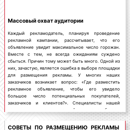
и декабрь количество заказов возрастает и
растут цены как на материалы, так и на
выполнение работ;
Массовый охват аудитории
срочность выполнение работ
: срочное
Каждый рекламодатель, планируя проведение
выполнение работ по размещению рекламы
рекламной кампании, рассчитывает, что его
на тентах стоит дороже. Это обусловлено
объявление увидит максимальное число горожан.
тем, что в кротчайшие сроки требуется
Вместе с тем, не всегда ожиданиям суждено
задействовать как финансовые, так и
сбыться. Причин тому может быть много. Одной из
трудовые ресурсы;
них, зачастую, является ошибка в выборе площадки
способ оплаты
: при наличной оплате за
для размещения рекламы. У многих наших
печать и нанесение рекламы на тент цены,
заказчиков возникает вопрос: «Где разместить
как правило, ниже.
рекламное объявление, чтобы его увидело
Денежные средства, вложенные в рекламу на
большое число потенциальных покупателей,
тентах, окупаются быстро, а высокая
заказчиков и клиентов?». Специалисты нашей
эффективность данного вида рекламы
компании, отвечая на данный вопрос, сообщают,
способствует увеличению потока клиентов и
что одной из самых эффективных и популярных
повышению процента продаж. Планируя
площадок размещения рекламы является
СОВЕТЫ ПО РАЗМЕЩЕНИЮ РЕКЛАМЫ
проведение
рекламной кампании
на тентах,