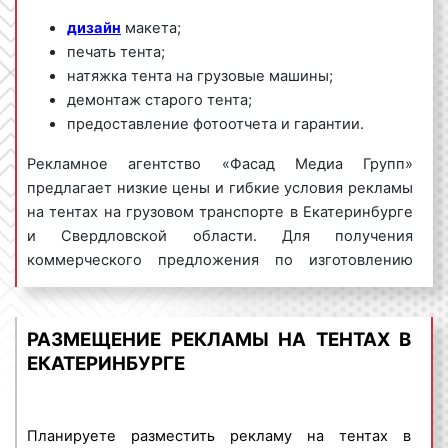
дизайн
макета;
печать тента;
натяжка тента на грузовые машины;
демонтаж старого тента;
предоставление фотоотчета и гарантии.
Рекламное агентство «Фасад Медиа Групп»
предлагает низкие цены и гибкие условия рекламы
на тентах на грузовом транспорте в Екатеринбурге
и Свердловской области. Для получения
коммерческого предложения по изготовлению
тентов для грузовых авто обращайтесь по
телефону:
8 800 201-23-74 или оставьте заявку на
сайте
.
Рекламу на тентах «под ключ»
РАЗМЕЩЕНИЕ РЕКЛАМЫ НА ТЕНТАХ В
гарантируем!
ЕКАТЕРИНБУРГЕ
Реклама на тентах пользуется
большим
спросом
среди представителей бизнеса.
Планируете разместить рекламу на тентах в
Востребованность данного вида рекламы