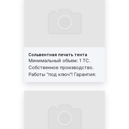
востребованных и эффективных видов транзитной
рекламы как в Екатеринбурге, так и во всей России.
Доля данной рекламы в Екатеринбурге достигла
21% среди всех видов рекламы. Бизнесмены в
среднем на рекламу на грузовом транспорте тратят
более 2% прибыли.
Примеры рекламы на тентах в Екатеринбурге
Сольвентная печать тента
представлены на фото:
Минимальный объем: 1 ТС.
Собственное производство.
Работы "под ключ"! Гарантия:
Реклама на тентах на фото выше
от 12 мес.
Реклама на тентах на фото выше
Реклама на тентах на фото выше