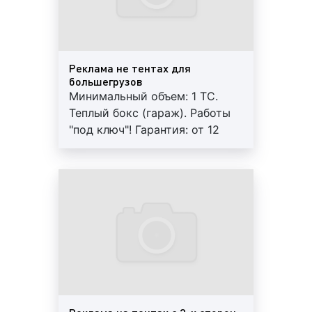
оплачиваются отдельно;
Как можно видеть, услуги по рекламе на тентах мы
оказываем «под ключ». Для получения
консультации по вопросу правильного и
Реклама не тентах для
эффективного применения различных видов
большегрузов
рекламы на тентах необходимо обращаться в
Минимальный объем: 1 ТС.
рекламное агентство «Фасад Медиа Групп». Будем
Теплый бокс (гараж). Работы
рады помочь.
"под ключ"! Гарантия: от 12
мес.
Сколько стоит нанесение рекламы на
тент в Екатеринбурге?
Стоимость нанесения рекламы на тент грузового
авто в Екатеринбурге не является фиксированной.
Цены сильно коррелируют, подвергаясь влиянию
различных факторов. Большое влияние на ценовую
политику размещения рекламы на тентах