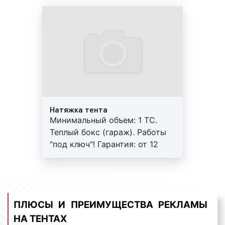
тентов необходимо изготовить, тем больше
денежных средств необходимо затратить.
Вместе с тем, в нашей компании действуют
прогрессивные скидки на объем заказа,
благодаря чему при возрастании объемов
стоимость за единицу продукции снижается;
качество материалов и печати
: чем плотнее
тент, на котором изображается рекламная
информация и чем больше разрешение
Натяжка тента
печати, тем дороже стоит реклама на тенте.
Минимальный объем: 1 ТС.
Вместе с тем, высокое качество материалов и
Теплый бокс (гараж). Работы
печати, заданное при изготовлении полотна,
"под ключ"! Гарантия: от 12
позволяет дольше использовать тент в
мес.
качестве поверхности для размещения
рекламы;
сезонность размещения рекламы
: в январе,
июне, июле, августе, выполнение работ по
ПЛЮСЫ И ПРЕИМУЩЕСТВА РЕКЛАМЫ
нанесению рекламы на тент стоит, как
НА ТЕНТАХ
правило, дешевле. Февраль, март, апрель, май