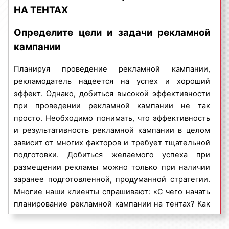
транспорт. Благодаря размещению рекламы на
НА ТЕНТАХ
рекламодатель, зачастую, во главу угла ставит
транспорте можно охватить самую разнообразную
именно финансовый аспект. Поэтому, стоимость
целевую аудиторию. Транспорт, выступая в
Определите цели и задачи рекламной
нанесения рекламы на тентах в Екатеринбурге
качестве площадки размещения рекламы,
кампании
является важным вопросом. Порой, цену
отличается именно массовым охватом населения,
устанавливаем персонально для каждого клиента,
причем позволяющий сделать это за короткий
Планируя проведение рекламной кампании,
учитывая условия, цели и задачи рекламной
промежуток времени.
рекламодатель надеется на успех и хороший
кампании. Для получения коммерческого
эффект. Однако, добиться высокой эффективности
Что такое охват аудитории в рекламе? Охват
предложения об условиях и ценах размещения
при проведении рекламной кампании не так
аудитории – это количество людей, увидевших
рекламных материалов на грузовых машинах в
просто. Необходимо понимать, что эффективность
рекламное объявление за определенный
Екатеринбурге необходимо предоставить
и результативность рекламной кампании в целом
промежуток времени. Охват аудитории
следующую информацию:
зависит от многих факторов и требует тщательной
рассчитывается в процентах, при этом
марка транспортного средства;
подготовки. Добиться желаемого успеха при
суммируются все люди, увидевшие рекламное
размеры рекламного поля;
размещении рекламы можно только при наличии
объявление хотя бы один раз. Массовость в данном
количество тентов, которое необходимо
заранее подготовленной, продуманной стратегии.
случае означает то, что рекламное объявление,
изготовить;
Многие наши клиенты спрашивают: «С чего начать
размещенное в салоне транспортного средства или
наименование организации или бренда
планирование рекламной кампании на тентах? Как
на его бортах, увидит неограниченное количество
компании.
добиться успеха при размещении рекламы на
людей.
транспортных средствах?». Мы отвечаем: с