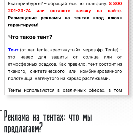
Екатеринбурге? – обращайтесь по телефону:
8 800
объясняется целым рядом факторов:
201-23-74 или оставьте заявку на сайте
.
Размещение рекламы на тентах «под ключ»
высокая
частота контактов
;
гарантируем!
массовый охват аудитории;
непрерывное воздействие на целевую
Что такое тент?
аудиторию;
низкие цены производства тентов;
Тент
(от лат. tenta, «растянутый», через фр. Tente) –
высокое качество и долговечность;
это навес для защиты от солнца или от
гарантии на весь срок эксплуатации.
атмосферных осадков. Как правило, тент состоит из
тканого, синтетического или комбинированного
Реклама на тентах в Екатеринбурге является
полотнища, натянутого на каркас растяжками.
эффективным средством для увеличения потока
клиентов и повышения процента продаж. Многие
Тенты используются в различных сферах, в том
клиенты нашей компании используют тенты в
числе и на транспорте. На автотранспортных
качестве рекламных носителей на постоянной
средствах тенты устанавливаются на кузовах
Реклама на тентах: что мы
основе.
грузовых автомобилей, полуприцепов и прицепов к
предлагаем?
ним. Тенты на грузовых авто являются популярным
Мы работаем по всей России: у нас десятки офисов
средством для защиты перевозимых грузов.
по всей стране. Наш богатый опыт позволяет нам