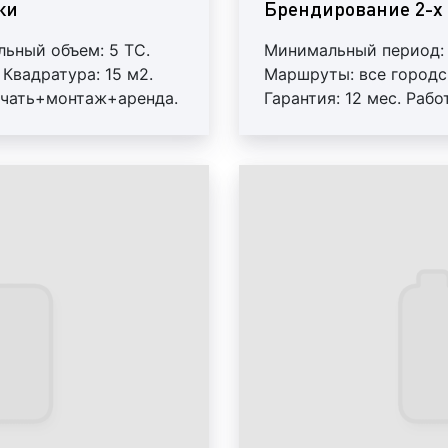
ки
Брендирование 2-х
Екатеринбурге
ьный объем: 5 ТС.
Минимальный период: 
Екатеринбургский муни
Квадратура: 15 м2.
Маршруты: все городс
тысячи транспорт
печать+монтаж+аренда.
Гарантия: 12 мес. Раб
екатеринбургский общест
 маршрутах возможна
Регулярный контроль.
тысяч пассажиров. Данна
ротация.
развитых в городе. Пасс
это потенциальные покуп
услуг. Поэтому, рекла
оценили преимущес
маршрутках.
Многие клиенты нашей к
форматы размещения рек
Специалисты Фасад Медиа
сообщают, что рекламу
следующие форматы:
стикеры на стеклах;