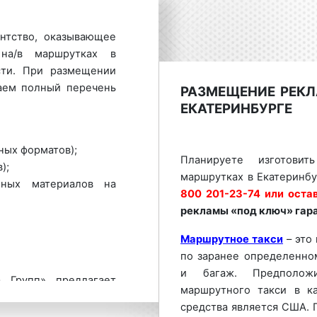
нтство, оказывающее
на/в маршрутках в
сти. При размещении
аем полный перечень
РАЗМЕЩЕНИЕ РЕКЛ
ЕКАТЕРИНБУРГЕ
ных форматов);
Планируете изготови
);
маршрутках в Екатеринбу
ных материалов на
800 201-23-74 или остав
рекламы «под ключ» гар
Маршрутное такси
– это
по заранее определенно
и багаж. Предположи
 Групп» предлагает
маршрутного такси в ка
условия размещения
средства является США. 
бурге и Свердловской