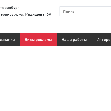
теринбург
теринбург, ул. Радищева, 6А
омпании
Виды рекламы
Наши работы
Интере