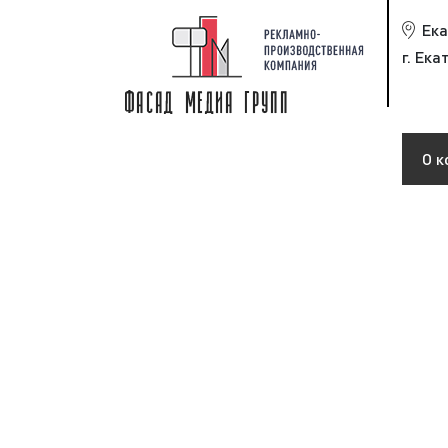
Ека
г. Ека
О к