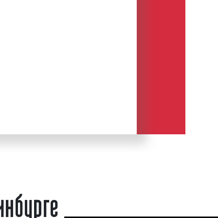
кламой на борту. В настоящее время
тках является одним из самых
тивных видов транзитной рекламы
 и во всей России. Доля транзитной
е достигла 20% среди всех видов
реднем на рекламу на/в маршрутках
.
в маршрутках в Екатеринбурге
х в маршрутке на фото выше
нбурге
ршрутки на фото выше