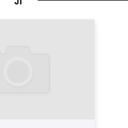
шрутке на фото выше
аршрутки на фото выше
маршрутке на фото выше
и на фото выше
аршрутки на фото выше
и на фото выше
 на/в маршрутках в