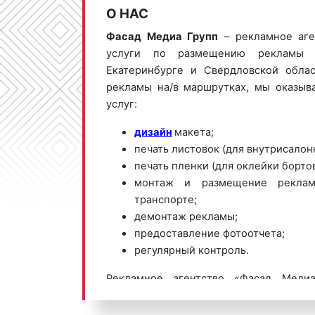
О НАС
Фасад Медиа Групп
– рекламное аге
услуги по размещению рекламы 
Екатеринбурге и Свердловской обла
рекламы на/в маршрутках, мы
оказыв
услуг:
дизайн
макета;
печать листовок (для внутрисалон
печать пленки (для оклейки бортов
монтаж и размещение реклам
транспорте;
демонтаж рекламы;
предоставление фотоотчета;
регулярный контроль.
Рекламное агентство «Фасад Медиа
большой выбор маршрутов, гибкие 
рекламы на/в маршрутках в Екатерин