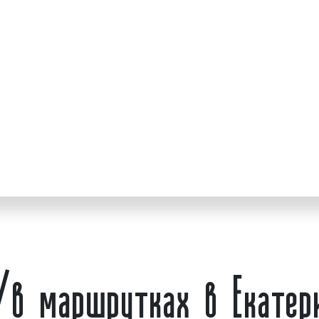
выпускались в рейс с ре
ия потока клиентов и
реклама на/в маршру
гие клиенты нашего
востребованных и эффек
аршрутки в качестве
как в Екатеринбурге, так
нове.
рекламы в Екатеринбург
мные кампании
:
рекламы. Бизнесмены в с
тратят более 5% прибыли
ы;
ламных кампаний;
Примеры рекламы на/
редства достижения
представлены на фото:
нных транспортных
Реклама на подголовника
ности размещения
в маршрутках в Екатери
 скидки.
Оклейка левого борта ма
 кампаний нами
ва различных марок.