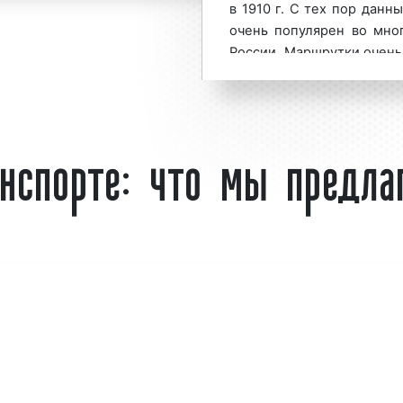
в 1910 г. С тех пор данн
чения коммерческого
очень популярен во мног
мы на/в маршрутках
России. Маршрутки очень
-23-74 или оставьте
они относятся не к р
мы на/в маршрутках
общественному транспорт
автобусами малой или ос
нспорте: что мы предла
ользуется
большим
Многие рекламодате
са. Востребованность
размещают рекламу на/в
сменов объясняется
собой реклама на/в марш
это рекламное объявлени
маршрутки (листовки, п
(оклейка дверей, бортов
транспортного средс
прохожим, а также води
в;
предлагаемых товарах, ус
вую аудиторию;
Реклама на/в маршрутках
распространение с начал
еринбурге является