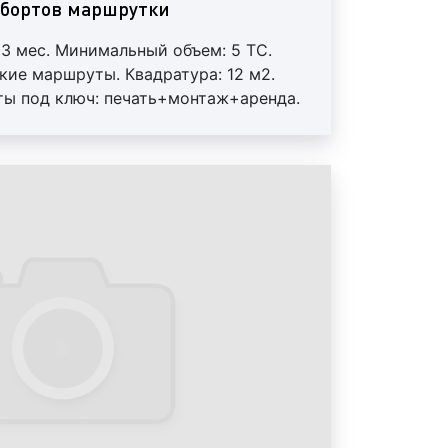
 бортов маршрутки
3 мес. Минимальный объем: 5 ТС.
ципальный транспорт насчитывает
кие маршруты. Квадратура: 12 м2.
ных средств. Каждый день
оты под ключ: печать+монтаж+аренда.
венный транспорт перевозит сотни
 Внимание! На маршрутах возможна
я отрасль является одной из самых
ажиры общественного транспорта –
атели товаров и заказчики работ и
модатели давно и по достоинству
тва размещения рекламы на
омпании задаются вопросом: какие
ламы на/в маршрутках существуют?
 Групп, отвечая на данный вопрос,
 на/в маршрутках предоставляют