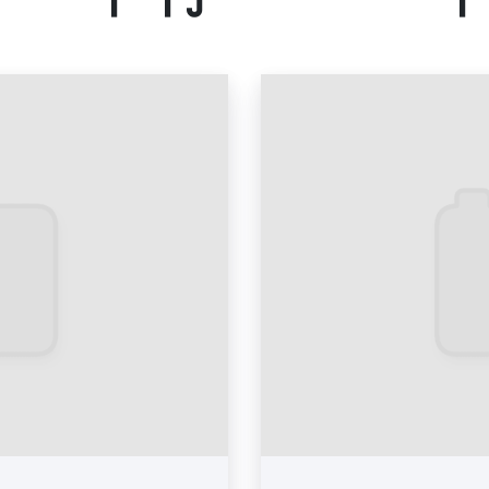
Рекламные стикеры в мар
ы и разные форматы
лько по размещению
услуги дизайна,
Оклейка правого борта м
/в маршрутках более
ещению рекламы на/в
Реклама на мониторах в 
джеры. Выбирая наше
сокий уровень сервиса
нам, мы будем рады
Полная оклейка маршрутк
Оклейка заднего борта м
Оклейка стекол маршрутк
Виды рекламы