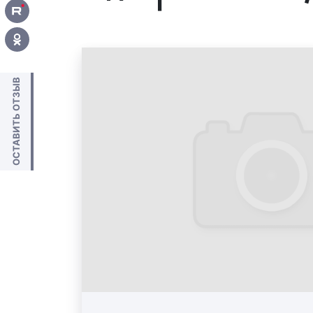
Мы предлагаем различные маршрут
рекламы. Оказываем услуги не то
рекламы, но и предлагаем 
копирайтинга.
ОСТАВИТЬ ОТЗЫВ
Наша компания размещает рекламу на
10 лет. У нас большой опыт по разм
маршрутках и профессиональные мене
рекламное агентство, вы получаете вы
и разумные цены. Обращайтесь к 
сотрудничеству.