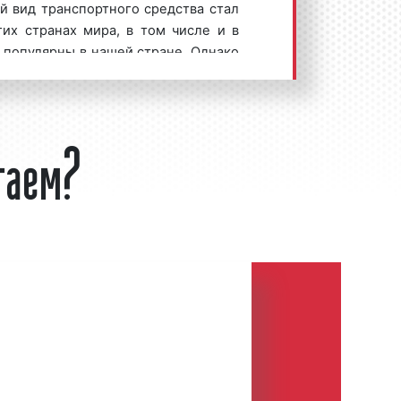
ый вид транспортного средства стал
их странах мира, в том числе и в
 популярны в нашей стране. Однако
азряду такси, а к регулярному
у, поскольку юридически являются
обо малой вместимости.
гаем?
ли с большим удовольствием
 маршрутках. Что же представляет
рутках? Реклама на/в маршрутках –
е, размещенное как внутри салона
остеры, мониторы), так и снаружи
, заднего стекла, полностью кузова
тва), сообщающее пассажирам,
телям частных авто информацию о
лугах и местах их приобретения.
 в Екатеринбурге получила широкое
а 90-х годов, когда до 70% машин