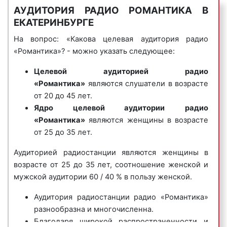
прогнозы погоды и многое другое.
4) музыкальные логотипы
– это радиоролики, в
АУДИТОРИЯ РАДИО РОМАНТИКА В
которых название фирмы или ее бренд
радио «Романтика» помогает расслабиться,
ЕКАТЕРИНБУРГЕ
исполняется нараспев. Одним из самых известных
почувствовать умиротворение, гармонию с самим
На вопрос: «Какова целевая аудитория радио
музыкальных логотипов является музыкальный
собой и окружающим миром, помечтать, окунуться
«Романтика»? - можно указать следующее:
логотип компании Данон, который звучит так:
в прошлое, найти вдохновение. Для многих – это
«Ммм, Данон».
также источник полезной информации о самых
Целевой аудиторией
радио
разных сферах жизни: как найти любовь и
«Романтика»
являются слушатели в возрасте
Пример музыкального логотипа на радио
сохранить здоровье, добиться успеха, создать
от 20 до 45 лет.
«Романтика»:
успешный бизнес. На радио «Романтика» звучит
Ядро целевой аудитории
радио
современная мировая и российская музыка.
«Романтика»
являются женщины в возрасте
от 25 до 35 лет.
Аудиторией радиостанции являются женщины в
5) джинглы
– короткие, как правило 20 сек.,
возрасте от 25 до 35 лет, соотношение женской и
песенки, в которых сообщается потенциальному
мужской аудитории 60 / 40 % в пользу женской.
клиенту либо о самой компании, либо о
продаваемых ею товарах или оказываемых услугах.
Аудитория радиостанции радио «Романтика»
Джинглы хорошо запоминаются и относятся к
разнообразна и многочисленна.
«прилипчивым песенкам».
Благодаря широкой распространенности и