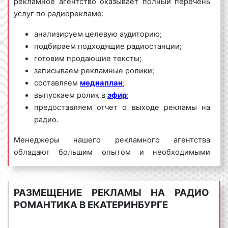
рекламное агентство оказывает полный перечень
услуг по радиорекламе:
анализируем целевую аудиторию;
подбираем подходящие радиостанции;
готовим продающие тексты;
записываем рекламные ролики;
составляем
медиаплан
;
выпускаем ролик в
эфир
;
предоставляем отчет о выходе рекламы на
радио.
Менеджеры нашего рекламного агентства
обладают большим опытом и необходимыми
знаниями для проведения качественных и
эффективных рекламных кампаний на Радио
Романтика. Для получения коммерческого
РАЗМЕЩЕНИЕ РЕКЛАМЫ НА РАДИО
предложения по размещению рекламы на Радио
РОМАНТИКА В ЕКАТЕРИНБУРГЕ
Романтика в Екатеринбурге и Свердловской
области необходимо обращаться по