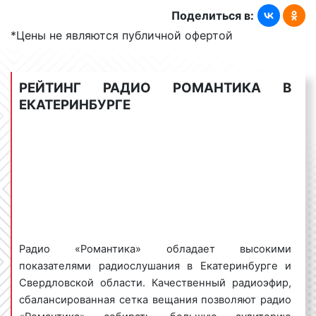
Поделиться в:
*Цены не являются публичной офертой
Тематика вещания радио Романтика в
Екатеринбурге
РЕЙТИНГ РАДИО РОМАНТИКА В
Эфир радиостанции радио «Романтика» является
ЕКАТЕРИНБУРГЕ
качественным и хорошо сбалансированным.
Радиослушателям предлагается современная
мировая и российская музыка, а также
проверенные временем отечественные и
зарубежные хиты. Ввиду того, что радио
«Романтика» в большей степени ориентировано на
женскую аудиторию, в эфир выходят
соответствующие радиопередачи.
Радио «Романтика» обладает высокими
Наиболее известными и популярными рубриками
показателями радиослушания в Екатеринбурге и
являются:
Свердловской области. Качественный радиоэфир,
сбалансированная сетка вещания позволяют радио
«Утро на Романтике»;