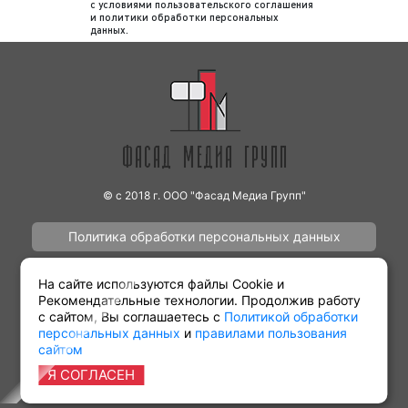
с
условиями пользовательского соглашения
предоставить запись выхода рекламы.
и
политики обработки персональных
данных
.
Обращаем внимание, что наша компания
не отслеживает выходы рекламы
заказчика на радио. Рекламодатель
может самостоятельно отслеживать
корректность выхода рекламы на радио с
помощью имеющегося графика
(медиаплана).
© с 2018 г. ООО "Фасад Медиа Групп"
Итак, как видим, процесс размещения
рекламы на радио является довольно
Политика обработки персональных данных
простым. В среднем для размещения рекламы
необходимо 5-7 рабочих дней при условии, что
Наши работы
Контакты
На сайте используются файлы Cookie и
у заказчика нет рекламного ролика. В случае,
Рекомендательные технологии. Продолжив работу
если рекламодатель предоставляет готовый
с сайтом, Вы соглашаетесь с
Политикой обработки
персональных данных
и
правилами пользования
рекламный материал процесс размещения
сайтом
Партнёрам
Виды рекламы
рекламы на радио может занять от 3 до 5
Я СОГЛАСЕН
рабочих дней.