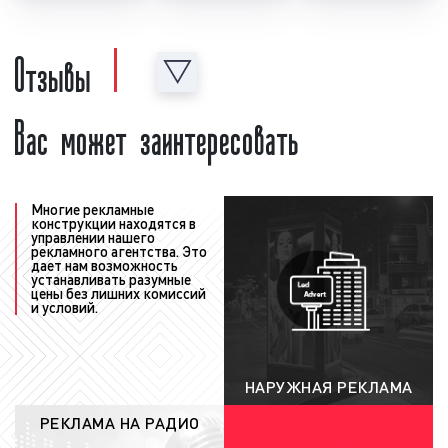
необходимо создать рекламный материал, т.е.
рекламный ролик. Рекламный ролик может
Отзывы
быть предоставлен как рекламодателем, так
и создан в нашей звукозаписывающей студии.
Вас может заинтересовать
Для создания рекламного ролика нашими
специалистами рекламодатель должен
предоставить следующую информацию:
концепцию рекламы, примерный текст,
условия акции, контакты и адреса. Также
Многие рекламные
конструкции находятся в
рекламодатель может предоставить иную
управлении нашего
рекламного агентства. Это
информацию, важную с его точки зрения.
дает нам возможность
После создания рекламный ролик
устанавливать разумные
цены без лишних комиссий
проверяется на соответствие требованиям
и условий.
ФЗ «
О рекламе
». Ролик проверяется как
юристами нашей компании, так и юристами
радиостанции. При необходимости в
НАРУЖНАЯ РЕКЛАМА
рекламный материал вносятся
соответствующие корректировки и
РЕКЛАМА НА РАДИО
исправления с учетом сделанных замечаний;