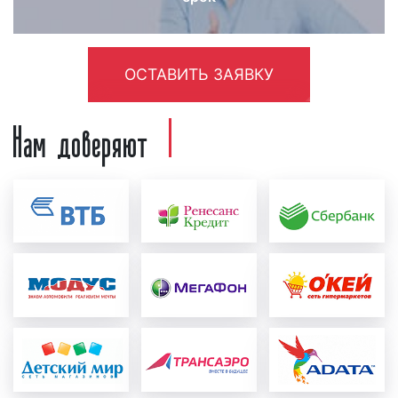
Необходимо отметить, что реклама на радио
«Романтика» тем эффективнее, чем длительнее
период выхода рекламных роликов в эфире
ОСТАВИТЬ ЗАЯВКУ
радиостанции. Поэтому, если вы хотите, чтобы
реклама дала отдачу, а денежные средства,
Нам доверяют
вложенные в рекламу на радио, оправдались,
размещайте рекламу в течение месяца и более.
Как разместить рекламу на радио
«Романтика»
в Екатеринбурге
Зачастую, наши клиенты спрашивают, как
разместить рекламу на радио «Романтика» в
Екатеринбурге? Процесс размещения рекламы на
радио «Романтика» можно разделить на несколько
этапов:
создание и проверка рекламного ролика:
перед тем, как запустить рекламу на радио,