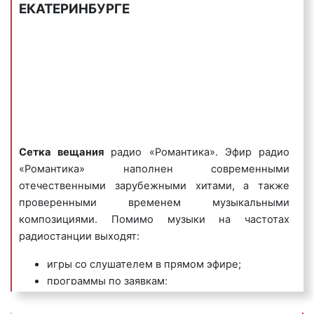
времени и хорошо запоминаются
Серпухов – 88,5;
ЕКАТЕРИНБУРГЕ
радиослушателями.
Урай – 105,3.
Пример игрового рекламного ролика на радио
Помимо эфирного вещания трансляция
«Романтика»:
осуществляется и в сети Интернет на официальном
сайте радио «Романтика»:
http://www.radioromantika.ru/
.
Внимание!
Города и частоты вещания «Радио
Романтика» можно посмотреть
здесь
.
3) имиджевые (брендовые) радиоролики
–
Сетка вещания
радио «Романтика». Эфир радио
направлены на создание положительного образа
«Романтика» наполнен современными
компании или ее бренда, способствуют быстрому
отечественными зарубежными хитами, а также
запоминанию бренда организации или ее названия.
проверенными временем музыкальными
композициями. Помимо музыки на частотах
Пример имиджевого рекламного ролика на радио
радиостанции выходят:
«Романтика»:
игры со слушателем в прямом эфире;
программы по заявкам;
новости;