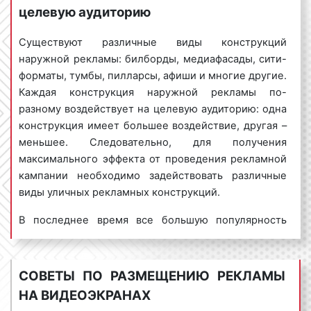
Малышева, 53
целевую аудиторию
Екатеринбург
Медиафасад
Фото
(БЦ Высоцкий)
Для размещения рекламы на видеоэкранах
необходимо изготовить рекламный
видеоролик
,
Существуют различные виды конструкций
8 марта, 32а
соответствующий техническим требованиям
Екатеринбург
Медиафасад
Фото
наружной рекламы: билборды, медиафасады, сити-
(ТРЦ Гринвич)
рекламной конструкции. Стоимость создания или
форматы, тумбы, пилларсы, афиши и многие другие.
съемки видеоролика варьируется в зависимости
Каждая конструкция наружной рекламы по-
проспект
Екатеринбург
Медиафасад
Ленина 5Л (БЦ
Фото
от:
разному воздействует на целевую аудиторию: одна
Самолет)
конструкция имеет большее воздействие, другая –
вида рекламного ролика;
меньшее. Следовательно, для получения
Щербакова, 2Б
Екатеринбург
Медиафасад
Фото
длительности (
хронометража
) рекламного
(Океанариум)
максимального эффекта от проведения рекламной
материала;
кампании необходимо задействовать различные
технических характеристик видеоролика;
Татищева, 22/2
виды уличных рекламных конструкций.
Екатеринбург
Медиафасад
NEW (ЖК
Фото
условий съемок, сезонности и т.д.
Нагорный)
В последнее время все большую популярность
Приводим примерные цены на изготовление
Космонавтов
набирает диджитал-реклама. К конструкциям
108К (ЖК
рекламных роликов для размещения рекламы на
Екатеринбург
Медиафасад
Фото
Изумрудный
диджитал-рекламы относятся, в том числе,
видеоэкранах.
Бор)
видеоэкраны. Видеоэкран – это закрепленный на
СОВЕТЫ ПО РАЗМЕЩЕНИЮ РЕКЛАМЫ
металлической опоре светодиодный или ламповый
Экранная
Заставка-
Ролик-
Игровой
Кор
Радищева, 1
НА ВИДЕОЭКРАНАХ
Екатеринбург
Медиафасад
Фото
(ТРЦ Гринвич)
экран, способный в любое время суток и в любую
заставка
презентация
анимация
ролик
рол