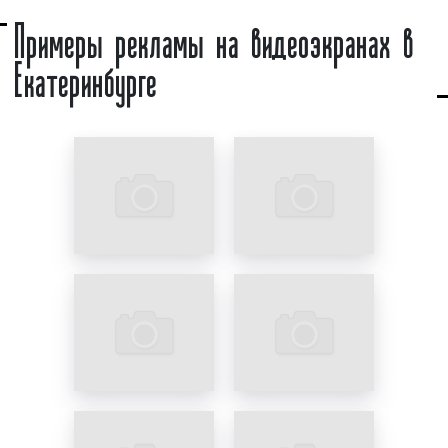
Примеры рекламы на видеоэкранах в
конструкции. Помимо сказанного, следует
отметить, что видеоэкраны работают и в ночное
Екатеринбурге
время суток, делая рекламу более эффективной.
Данный факт имеет решающее значение в выборе
рекламной конструкции, поскольку в городах
жизнь «кипит» круглые сутки. Следовательно, если
вы хотите, чтобы вашу рекламу увидели,
необходимо выбирать именно видеоэкраны в
качестве рекламной конструкции.
Какие еще критерии являются важными в выборе
видеоэкрана в качестве конструкции для
размещения рекламы? На данный ответ можно
ответить так:
яркость и новизна;
динамизм рекламного изображения;
возможность быстрой смены рекламных
материалов;