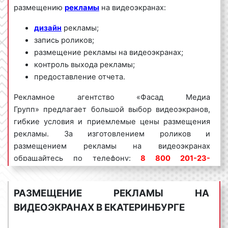
размещению
рекламы
на видеоэкранах:
дизайн
рекламы;
запись роликов;
размещение рекламы на видеоэкранах;
контроль выхода рекламы;
предоставление отчета.
Рекламное агентство «Фасад Медиа
Групп» предлагает большой выбор видеоэкранов,
гибкие условия и приемлемые цены размещения
рекламы. За изготовлением роликов и
размещением рекламы на видеоэкранах
обращайтесь по телефону:
8 800 201-23-
74 или оставьте заявку на сайте
.
Размещение
рекламы «под ключ» гарантируем!
РАЗМЕЩЕНИЕ РЕКЛАМЫ НА
Реклама на видеоэкранах пользуется
большим
ВИДЕОЭКРАНАХ В ЕКАТЕРИНБУРГЕ
спросом
среди представителей бизнеса.
Востребованность данного вида рекламы