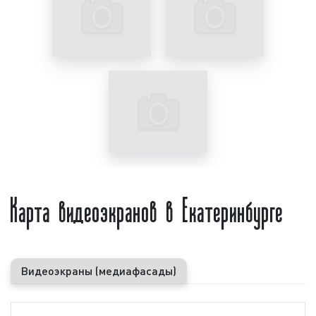
деление рекламного времени на блоки;
круглосуточная работа.
Указанные факторы делают рекламу на
видеоэкранах
эффективным
способом
привлечения новых клиентов, повышения процента
продаж, что, несомненно, ведет к процветанию
бизнеса рекламодателя.
Следует отметить, что рекламу на видеоэкранах
можно размещать как для стимулирования продаж,
привлечения новых клиентов и покупателей,
Карта видеоэкранов в Екатеринбурге
объявлении о действующей акции с целью
привлечь
целевую аудиторию
, так и с целью
повышения узнаваемости
бренда
компании,
логотипа, лозунга, т.е. в имиджевых целях. Можно
смело отметить, что екатеринбургский бизнес по
Видеоэкраны (медиафасады)
достоинству оценил все преимущества
размещения рекламы на видеоэкранах.