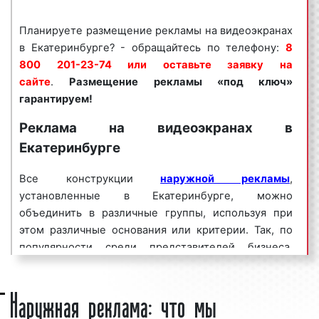
объясняется целым рядом факторов:
Планируете размещение рекламы на видеоэкранах
высокая
частота контактов
;
в Екатеринбурге? - обращайтесь по телефону:
8
массовый
охват аудитории
;
800 201-23-74 или оставьте заявку на
низкая стоимость записи роликов;
сайте
.
Размещение рекламы «под ключ»
смена рекламного сюжета;
гарантируем!
100% эффект и многое другое.
Реклама на видеоэкранах в
Как можно видеть, реклама на видеоэкранах
Екатеринбурге
является эффективным средством для увеличения
потока клиентов и повышения процента продаж.
Все конструкции
наружной рекламы
,
Многие клиенты нашего рекламного агентства
установленные в Екатеринбурге, можно
используют видеоэкраны для размещения рекламы
объединить в различные группы, используя при
на постоянной основе.
этом различные основания или критерии. Так, по
популярности среди представителей бизнеса,
ООО «Фасад Медиа Групп» организует и
рекламодателей можно выделить востребованные
сопровождает
рекламные кампании
:
Наружная реклама: что мы
и невостребованные, т.е менее популярные
рекламные конструкции. Одним из наиболее
планируем этапы проведения рекламных
востребованных и популярных видов рекламных
кампаний;