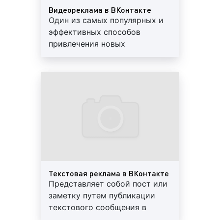
Видеореклама в ВКонтакте
фотореклама в ВКонтакте;
Один из самых популярных и
эффективных способов
привлечения новых
подписчиков и клиентов.
видеореклама в ВКонтакте;
Видеореклама дает
представление о товаре или
услуге, новинках, акциях,
текстовая реклама в ВКонтакте;
будет более действенна в
Ленте
3. По структуре рекламного объявления в
ВКонтакте выделяют:
единичное рекламное фото или видео в
Текстовая реклама в ВКонтакте
ВКонтакте;
Представляет собой пост или
заметку путем публикации
текстового сообщения в
реклама с кольцевой галереей (карусель) в
аккаунте ВКонтакте