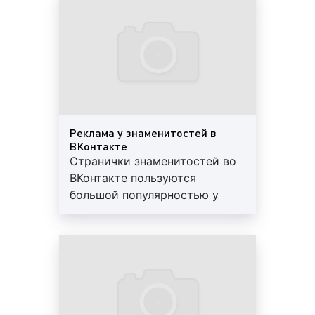
реклама у блогеров стала
97 миллионов активных пользователей в
одним из основных
месяц;
инструментов интернет
6,5 миллиардов сообщений в сутки;
маркетинга
1 миллиард отметок «Нравится» в сутки;
9 миллиардов просмотров записей в сутки;
550 миллионов просмотров видео в сутки;
1-е место по длительности пребывания
Реклама у знаменитостей в
мобильной аудитории.
ВКонтакте
Странички знаменитостей во
Как видим, социальная сеть ВКонтакте является
ВКонтакте пользуются
функциональной и популярной среди миллионов
большой популярностью у
людей во всем мире. Благодаря ВКонтакте можно
населения. На них подписано
не только общаться, обмениваться фото – и
большое количество людей.
видеоматериалами, но и вести бизнес, а также
Размещая рекламу в
давать рекламу.
аккаунтах знаменитостей во
ВКонтакте, можете быть
уверены, что ее увидят
Что такое реклама в ВКонтакте?
миллионы людей