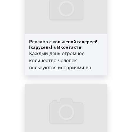
подписчикам
таргетированная реклама в ВКонтакте;
всеобщая реклама в ВКонтакте;
Реклама с кольцевой галереей
(карусель) в ВКонтакте
Каждый день огромное
Вид рекламы в ВКонтакте зависит от типа
количество человек
рекламной кампании и целей рекламирования
пользуются историями во
товаров и услуг. Многими рекламодателями
ВКонтакте, что делает рекламу
используются все доступные средства в ВКонтакте,
на этой платформе одним из
способствующие распространению информации о
лучших способов обратиться к
товаре или услуге. Каждый формат рекламного
аудитории. С помощью
объявления решает свои задачи, направлен на
рекламы с кольцевой
достижение определенных целей, ориентирован
галереей в историях во
на определенную целевую аудиторию, обладает
ВКонтакте рекламодатели
разной степенью эффективности. Перед тем, как
могут показать целевой
выбрать формат рекламного объявления в
аудитории сразу несколько