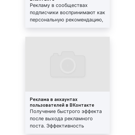
Реклама в ВКонтакте в Екатеринбурге
Рекламу в сообществах
представляет собой информацию социального и/
подписчики воспринимают как
или коммерческого характера, размещаемую на
персональную рекомендацию,
сайте социальной сети с целью привлечения
дружеский совет, что
финансовых ресурсов, внимания покупателей,
увеличивает вероятность
заказчиков, клиентов для продажи товаров,
покупки
оказания услуг, выполнения работ. Если говорить
коротко, то реклама в ВКонтакте – это способ
привлечения внимания людей к товарам и услугам
в виртуальном пространстве.
Виды (форматы) рекламы в ВКонтакте в
Екатеринбурге
Реклама в аккаунтах
Интернет или, как его еще называют «всемирная
пользователей в ВКонтакте
паутина», представляет бизнесу широкие
Получение быстрого эффекта
возможности для рекламирования товаров и услуг.
после выхода рекламного
За последние годы разработано и адаптировано
поста. Эффективность
большое количество видов Интернет-рекламы,
составляет боле 90%