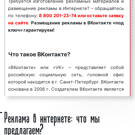
Требуется изготовление рекламных материалов и
по телефону:
8 800 201-23-74 или оставить заявку
размещение рекламы в Интернете? – обращайтесь
на сайте
.
Размещение рекламы в
ВКонтакте
«под
по телефону:
8 800 201-23-74 или оставьте заявку
ключ» гарантируем!
на сайте
.
Размещение рекламы в
ВКонтакте
«под
ключ» гарантируем!
Специалисты рекламного агентства «Фасад Медиа
Групп» помогут вам разместить рекламу в
ВКонтакте. Нашим агентством выполнено большое
количество заказов. Многие наши клиенты
Что такое ВКонтакте?
используют Интернет-рекламу в Екатеринбурге и
Свердловской области в качестве основной
«ВКонтакте» или «VK» – представляет собой
площадки для размещения рекламы.
российскую социальную сеть, головной офис
Востребованность данного вида рекламы
которой находится в г. Санкт-Петербург. ВКонтакте
объясняется тем, что аудитория ВКонтакте
основана в 2006 г. Создателем ВКонтакте является
насчитывает миллионы человек, настройка и запуск
Павел Дуров. Сайт изначально воспринимался в
рекламной кампании не занимают много времени, а
качестве социальной сети студентов и
Реклама в интернете: что мы
эффективность рекламы в ВКонтакте порой
выпускников российских вузов. Однако, позднее
превосходит эффективность иных видов рекламы.
стал называть себя «современным, быстрым и
предлагаем?
Большая
эстетичным способом общения в сети».
целевая аудитория
в сочетании с
массовым охватом населения делает рекламу в