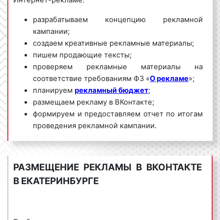
Интернет-рекламе:
разрабатываем концепцию рекламной
кампании;
создаем креативные рекламные материалы;
пишем продающие тексты;
проверяем рекламные материалы на
соответствие требованиям ФЗ «
О рекламе
»;
планируем
рекламный бюджет
;
размещаем рекламу в ВКонтакте;
формируем и предоставляем отчет по итогам
проведения рекламной кампании.
Мы обладаем большим опытом и необходимыми
знаниями для проведения качественных и
РАЗМЕЩЕНИЕ РЕКЛАМЫ В ВКОНТАКТЕ
эффективных рекламных кампаний в ВКонтакте в
В ЕКАТЕРИНБУРГЕ
Екатеринбурге и Свердловской области. Для
получения коммерческого предложения по
размещению рекламы в ВКонтакте в Екатеринбурге
и Свердловской области необходимо обращаться