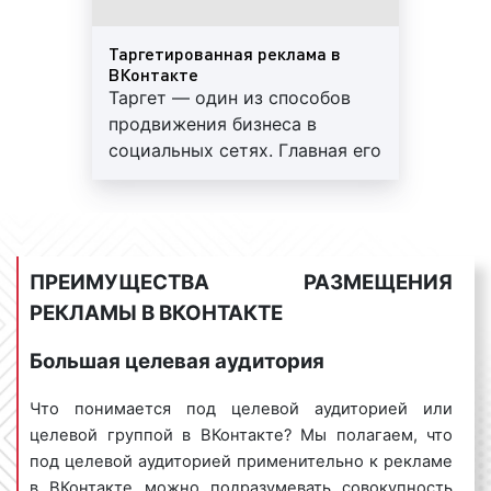
Таргетированная реклама в
Может ли реклама в ВКонтакте быть
ВКонтакте
бесплатной?
Таргет — один из способов
продвижения бизнеса в
За все нужно платить. Этот постулат широко
социальных сетях. Главная его
известен. Данная аксиома применима и к рекламе
особенность — рекламные
в ВКонтакте. Стоимость рекламы в ВКонтакте, как
объявления показываются
было указано выше, формируется с учетом
только той аудитории,
различных факторов и не является фиксированной.
которая нужна рекламодателю
Вместе с тем, ряд наших заказчиков иногда
ПРЕИМУЩЕСТВА РАЗМЕЩЕНИЯ
спрашивает, можно ли разместить рекламу в
РЕКЛАМЫ В ВКОНТАКТЕ
ВКонтакте бесплатно? На данный вопрос следует
ответить положительно.
Большая целевая аудитория
Для бесплатного размещения рекламы в ВКонтакте
Что понимается под целевой аудиторией или
можно использовать собственный рекламный
целевой группой в ВКонтакте? Мы полагаем, что
канал или аккаунт. Помимо этого, можно
под целевой аудиторией применительно к рекламе
использовать иные площадки для размещения
в ВКонтакте можно подразумевать совокупность