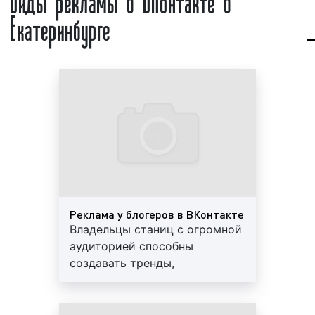
Екатеринбурге
создавать и вести страницу (профиль) с
информацией о себе;
отправлять друг другу сообщения как
приватно, так и открыто;
создавать собственные сообщества;
отслеживание через ленту новостей
активность друзей и сообществ;
обмениваться изображениями тегами, аудио-
и видеозаписями;
создавать личную коллекцию записей;
оставлять комментарии на страницах других
пользователей;
Реклама у блогеров в ВКонтакте
блокировать нежелательных пользователей,
Владельцы станиц с огромной
закрывать свою страницу от просмотра;
аудиторией способны
играть в игры;
создавать тренды,
заниматься коммерцией и размещать
формировать мнение о
рекламу.
продукте, стимулировать
Основные показатели ВКонтакте:
продажи. Именно поэтому