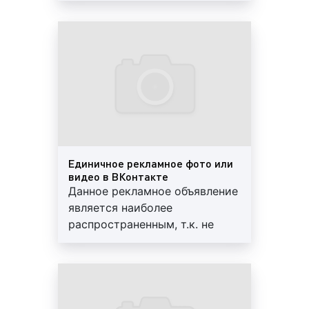
ВКонтакте;
запись с кнопкой в ВКонтакте;
универсальная запись в ВКонтакте;
Единичное рекламное фото или
видео в ВКонтакте
реклама сайта в ВКонтакте;
Данное рекламное объявление
является наиболее
распространенным, т.к. не
тизерная реклама в ВКонтакте;
требует много времени и
усилий. Достаточно
"запостить" информацию о
4. По целевой аудитории реклама в ВКонтакте
товаре и услуге и об этом
бывает:
станет сразу известно вашим