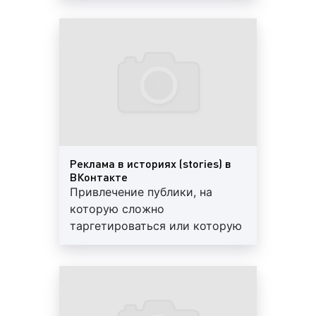
каждый из которых учитывает характеристики
целевой аудитории, вида товара или услуги,
особенности площадки размещения рекламы,
способствует достижению разных целей
рекламной кампании, а также отличается целым
рядом индивидуальных характеристик ВКонтакте,
как часть Интернета, также предлагает своим
пользователям возможность размещения
рекламных материалов самого разного формата.
Реклама в историях (stories) в
Выделяют следующие виды рекламных
ВКонтакте
объявлений в ВКонтакте:
Привлечение публики, на
которую сложно
1.
В зависимости от площадки размещения
таргетироваться или которую
рекламы в ВКонтакте:
упустили при изучении
реклама у блогеров в ВКонтакте;
целевой аудитории
реклама у знаменитостей в ВКонтакте;