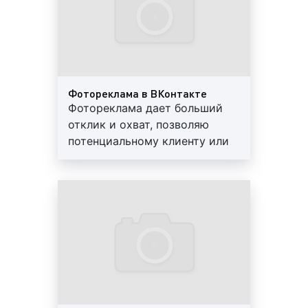
реклама в пабликах в ВКонтакте;
Фотореклама в ВКонтакте
Фотореклама дает больший
реклама в сообществах в ВКонтакте;
отклик и охват, позволяю
потенциальному клиенту или
заказчику увидеть товар или
реклама в личных аккаунтах пользователей в
результат оказания услуги
ВКонтакте;
реклама в историях (stories) в ВКонтакте;
2. В зависимости от формата рекламного
объявления в ВКонтакте: