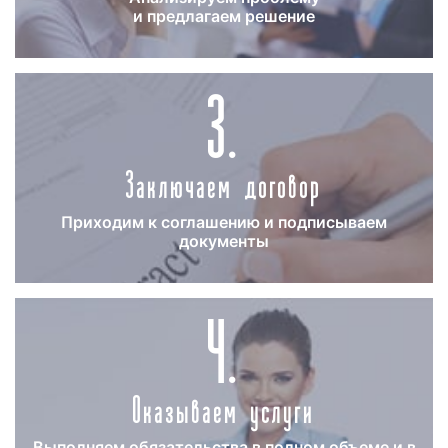
и предлагаем решение
Для получения коммерческого предложения по
3.
размещению рекламы на радио «Милицейская
волна» в Екатеринбурге необходимо обращаться в
рекламное агентство «Фасад Медиа Групп». Наши
менеджеры подготовят медиаплан, составят
график выхода, определят наиболее выгодное
Заключаем договор
время выхода рекламы с учетом вашей целевой
аудитории.
Приходим к соглашению и подписываем
документы
Период размещения рекламы на радио
4.
Милицейская волна в Екатеринбурге
При размещении рекламы на радио «Милицейская
волна» в Екатеринбурге важным аспектом,
Оказываем услуги
значительно влияющим на эффективность
рекламной кампании, является вопрос о периоде
Выполняем обязательства в полном объеме и в