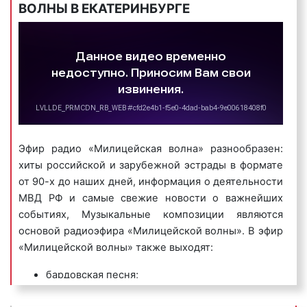
ВОЛНЫ В ЕКАТЕРИНБУРГЕ
2) игровые радиоролики
– это радиоспектакли, в
рамках которых разыгрывается какая-либо сценка.
Как правило, игровые радиоролики носят шуточный
характер, являются продолжительными по
времени и хорошо запоминаются
радиослушателями.
Пример игрового рекламного ролика на радио
«Милицейская волна»:
Эфир радио «Милицейская волна» разнообразен:
хиты российской и зарубежной эстрады в формате
от 90-х до наших дней, информация о деятельности
МВД РФ и самые свежие новости о важнейших
3) имиджевые (брендовые) радиоролики
–
событиях, Музыкальные композиции являются
направлены на создание положительного образа
основой радиоэфира «Милицейской волны». В эфир
компании или ее бренда, способствуют быстрому
«Милицейской волны» также выходят:
запоминанию бренда организации или ее названия.
бардовская песня;
Пример имиджевого рекламного ролика на радио
выпуски новостей;
«Милицейская волна»: