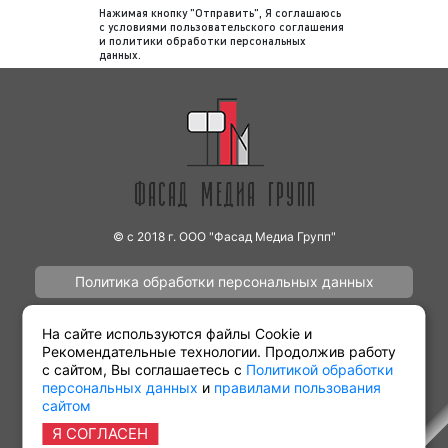
Нажимая кнопку "Отправить", Я соглашаюсь
предоставление отчета
: после окончания
с
условиями пользовательского соглашения
и
политики обработки персональных
рекламной кампании заказчику
данных
.
предоставляется отчет. Указанный отчет
предоставляется в виде
эфирной
справки
. Также в качестве
дополнительной отчетности мы можем
предоставить запись выхода рекламы.
Обращаем внимание, что наша компания
не отслеживает выходы рекламы
заказчика на радио. Рекламодатель
© с 2018 г. ООО "Фасад Медиа Групп"
может самостоятельно отслеживать
Политика обработки персональных данных
корректность выхода рекламы на радио с
помощью имеющегося графика
Наши работы
Контакты
(медиаплана).
На сайте используются файлы Cookie и
Рекомендательные технологии. Продолжив работу
с сайтом, Вы соглашаетесь с
Политикой обработки
Итак, как видим, процесс размещения
персональных данных
и
правилами пользования
рекламы на радио является довольно
сайтом
Партнёрам
Виды рекламы
простым. В среднем для размещения рекламы
Я СОГЛАСЕН
необходимо 5-7 рабочих дней при условии, что