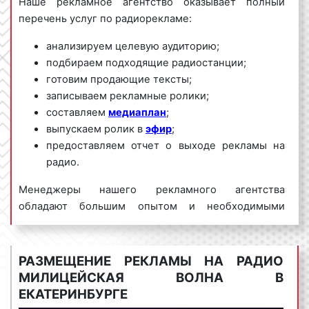
Наше рекламное агентство оказывает полный
перечень услуг по радиорекламе:
анализируем целевую аудиторию;
подбираем подходящие радиостанции;
готовим продающие тексты;
записываем рекламные ролики;
составляем
медиаплан
;
выпускаем ролик в
эфир
;
предоставляем отчет о выходе рекламы на
радио.
Менеджеры нашего рекламного агентства
обладают большим опытом и необходимыми
знаниями для проведения качественных и
эффективных рекламных кампаний на Радио
Милицейская волна. Для получения коммерческого
РАЗМЕЩЕНИЕ РЕКЛАМЫ НА РАДИО
предложения по размещению рекламы на Радио
МИЛИЦЕЙСКАЯ ВОЛНА В
Милицейская волна в Екатеринбурге и
ЕКАТЕРИНБУРГЕ
Свердловской области необходимо обращаться по