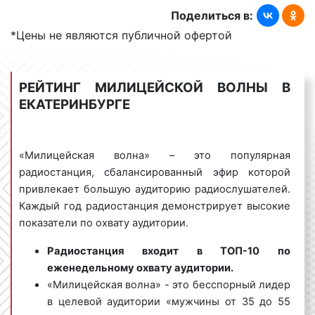
Поделиться в:
волна» осуществляет интернет-вещание на
официальном сайте
*Цены не являются публичной офертой
радиостанции
http://www.radiomv.ru
. Трансляция
эфира ведется и через спутник. «Милицейская
волна» входит в пакет каналов «Базовый Запад
РЕЙТИНГ МИЛИЦЕЙСКОЙ ВОЛНЫ В
НТВ+».
ЕКАТЕРИНБУРГЕ
Тематика вещания радио Милицейская
«Милицейская волна» – это популярная
радиостанция, сбалансированный эфир которой
волна в Екатеринбурге
привлекает большую аудиторию радиослушателей.
Каждый год радиостанция демонстрирует высокие
Эфир радио «Милицейская волна» разнообразен:
показатели по охвату аудитории.
хиты российской и зарубежной эстрады в
Радиостанция входит в ТОП-10 по
формате от 90-х до наших дней;
еженедельному охвату аудитории.
информация о деятельности МВД РФ;
«Милицейская волна» - это бесспорный лидер
новости о важнейших событиях.
в целевой аудитории «мужчины от 35 до 55
Музыкальные композиции являются основой