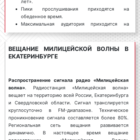
лет».
радиоэфира «Милицейской волны». Среди
П
ики прослушивания приходятся на
музыкальных произведений более 80% – это
обеденное время.
отечественные хиты. Наиболее известными и
Максимальная аудитория приходится на
популярными являются радиопередачи:
временной период между 17:00 и 20:00.
Среднее время прослушивания составляет
«Вечерний дозор»;
более 30 минут.
ВЕЩАНИЕ МИЛИЦЕЙСКОЙ ВОЛНЫ В
«Горячее сердце»;
ЕКАТЕРИНБУРГЕ
«Магнитофон»;
Рекламодатели давно и по достоинству оценили
«Шкатулка»;
преимущества размещения рекламных роликов на
«На посошок» и многое другое.
«Милицейской волне». Максимальный охват
Распространение сигнала радио «Милицейская
аудитории, качественные радиопрограммы,
Радио «Милицейская волна» очень популярна
волна»
. Радиостанция «Милицейская волна»
известность и популярность радиостанции
среди рекламодателей в Екатеринбурге и
вещает на территорию всей России, Екатеринбурга
положительно сказываются на эффективности
Свердловской области. Многие рекламодатели на
и Свердловской области. Сигнал транслируется
рекламы. Благодаря размещению рекламы на
постоянной основе размещают рекламные ролики
круглосуточно в FM-диапазоне. Техническое
«Милицейской волне» можно значительно
именно на частотах «Милицейской волны».
проникновение сигнала составляется более 80%.
увеличить поток клиентов и поднять процент
Региональная сеть вещания развивается
продаж.
динамично. В настоящее время вещание
Виды рекламных роликов на радио