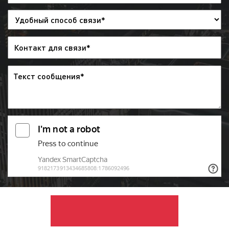
заказчиком и нашим агентством заключается
договор. В договоре указываются все
основные положения выхода рекламы, а
также прописываются достигнутые
договоренности по медиаплану. Договор
направляется заказчику по электронной
почте, а оригиналы – по почте России или
курьером;
выход рекламы на радио:
после
заключения договора и проведения
оплаты, рекламный ролик направляется в
эфир радиостанции и загружается в
эфирную сетку. Изменить эфирную сетку
можно за 2 дня до начала размещения
рекламы. При необходимости заказчик
может дать распоряжения, чтобы
рекламный ролик был снят с эфира, но
денежные средства при этом заказчику
не возвращаются;