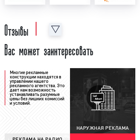
волна» в Екатеринбурге? Процесс размещения
рекламы на радио «Милицейская волна» можно
Отзывы
разделить на несколько этапов:
создание и проверка рекламного ролика:
Вас может заинтересовать
перед тем, как запустить рекламу на радио,
необходимо создать рекламный материал, т.е.
рекламный ролик. Рекламный ролик может
быть предоставлен как рекламодателем, так
и создан в нашей звукозаписывающей студии.
Многие рекламные
конструкции находятся в
Для создания рекламного ролика нашими
управлении нашего
рекламного агентства. Это
специалистами рекламодатель должен
дает нам возможность
устанавливать разумные
предоставить следующую информацию:
цены без лишних комиссий
концепцию рекламы, примерный текст,
и условий.
условия акции, контакты и адреса. Также
рекламодатель может предоставить иную
информацию, важную с его точки зрения.
НАРУЖНАЯ РЕКЛАМА
После создания рекламный ролик
РЕКЛАМА НА РАДИО
проверяется на соответствие требованиям