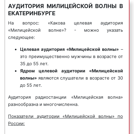
обзор прессы;
АУДИТОРИЯ МИЛИЦЕЙСКОЙ ВОЛНЫ В
ряд программ, посвященных полиции;
ЕКАТЕРИНБУРГЕ
прямой разговор руководства МВД со
слушателями;
На вопрос: «Какова целевая аудитория
оперативные сводки МВД;
«Милицейской волне»? - можно указать
4) музыкальные логотипы
– это радиоролики, в
стол заказов;
следующее:
которых название фирмы или ее бренд
прогноз погоды;
исполняется нараспев. Одним из самых известных
Целевая аудитория «Милицейской волны»
–
курсы валют;
музыкальных логотипов является музыкальный
это преимущественно мужчины в возрасте от
новости культуры и многое другое.
логотип компании Данон, который звучит так:
35 до 55 лет.
Среди музыкальных произведений более 80% – это
«Ммм, Данон».
Ядром целевой аудитории «Милицейской
отечественные хиты. Наиболее известными и
волны»
являются слушатели в возрасте от 30
Пример музыкального логотипа на радио
популярными являются радиопередачи:
до 55 лет.
«Милицейская волна»:
«Вечерний дозор»;
Аудитория радиостанции «Милицейская волна»
«Горячее сердце»;
разнообразна и многочисленна.
«Магнитофон»;
Показатели аудитории «Милицейской волны» по
«Шкатулка»;
России:
5) джинглы
– короткие, как правило 20 сек.,
«На посошок» и многое другое.
песенки, в которых сообщается потенциальному