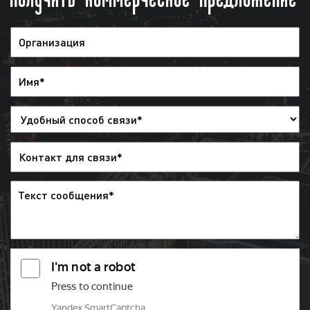
и в рекламных целях. Несмотря на наличие и
популярность иных средств коммуникации (радио,
интернет) телевидение востребовано среди
рекламодателей по всей стране. Многие клиенты
нашего рекламного агентства используют рекламу
на телеканале «России 24» в качестве основного
средства привлечения внимания потенциальных
клиентов к рекламируемым товарам и услугам.
Целевая аудитория рекламы на телеканале
«России 24» в Екатеринбурге обширна.
Телевидение смотрят:
мужчины и женщины;
работающие и самозанятые;
люди разных возрастов, вкусов и убеждений;
занимающиеся спортом, ведущие активный
образ жизни;
состоятельные и бюджетники.