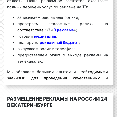
области. Наше рекламное агентство оказывает
полный перечень услуг по рекламе на ТВ:
записываем рекламные ролики;
проверяем рекламные ролики на
соответствие
ФЗ «
О рекламе
»;
готовим
медиаплан
;
планируем
рекламный бюджет
;
выпускаем ролик в телеэфир;
предоставляем отчет о выходе рекламы на
телеканалах.
Мы обладаем большим опытом и необх
одимыми
знаниями для проведения качественных и
эффективных рекламных кампаний на ТВ. Для
получения коммерческого предложения по
размещению рекламы на телевидении в
РАЗМЕЩЕНИЕ РЕКЛАМЫ НА РОССИИ 24
Екатеринбурге
и Свердловской области
В ЕКАТЕРИНБУРГЕ
необходимо обращаться по телефону:
8 800 201-
23-74 или оставить заявку на сайте
.
Размещение