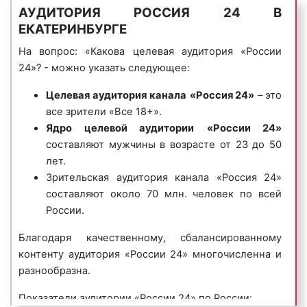
товарах или оказываемых услугах. Планируя
выпуски, документальные фильмы. Эксперты
АУДИТОРИЯ РОССИЯ 24 В
проведение рекламной кампании на
сходятся во мнении, что первоначальная сетка
ЕКАТЕРИНБУРГЕ
телевидении, рекламодатели должны многое
вещания, ориентированная на правительство,
На вопрос: «Какова целевая аудитория «России
предусмотреть, взвесить и оценить. Одним из
сейчас хорошо разбавлена различными
24»? - можно указать следующее:
первостепенных вопросов, требующих
передачами, носящими нейтральный характер и
наибольшего внимания, является вопрос цены
показывающими высокий профессиональный
Целевая аудитория
канала
«Россия 24»
– это
рекламы на канале Россия 24.
уровень журналистов «Россия 24».
все зрители «Все 18+».
Ядро целевой аудитории
«России 24»
«Сколько стоит реклама на канале Россия 24 в
составляют мужчины в возрасте от 23 до 50
Екатеринбурге?» – один из самых задаваемых
лет.
вопросов среди клиентов «Фасад Медиа
Зрительская аудитория канала «Россия 24»
Групп». Стоимость рекламы на России 24 в
составляют около 70 млн. человек по всей
Екатеринбурге является вариативной. Цены на
России.
рекламу зависят от следующих факторов:
Благодаря качественному, сбалансированному
рейтинг телеканала:
чем популярнее
контенту аудитория «России 24» многочисленна и
телеканал, тем дороже стоит его эфирное
разнообразна.
время. Популярность канала Россия 24
определяется качеством его контента и
Показатели аудитории «России 24» по России:
количеством зрительской аудитории.