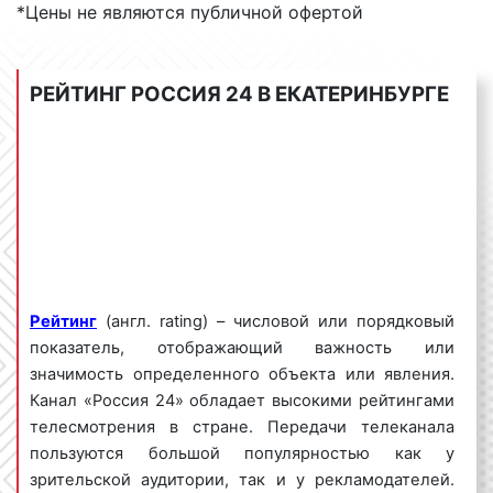
*Цены не являются публичной офертой
Тематика вещания канала Россия 24 в
РЕЙТИНГ РОССИЯ 24 В ЕКАТЕРИНБУРГЕ
Екатеринбурге
Главная тематика канала – новости, аналитика,
специальные репортажи. На канале «Россия 24»
основную часть эфирного времени составляют
передачи о политики, экономике, культурной,
спортивной жизни страны, регионов России.
Большое внимание уделяется международной
обстановке. Одной из особенностей эфира
Рейтинг
(англ. rating) – числовой или порядковый
является наличие прямых трансляций, экстренных
показатель, отображающий важность или
выпусков, авторских передач.
значимость определенного объекта или явления.
Канал «Россия 24» обладает высокими рейтингами
телесмотрения в стране. Передачи телеканала
пользуются большой популярностью как у
Виды рекламных роликов на «России
зрительской аудитории, так и у рекламодателей.
24» в Екатеринбурге